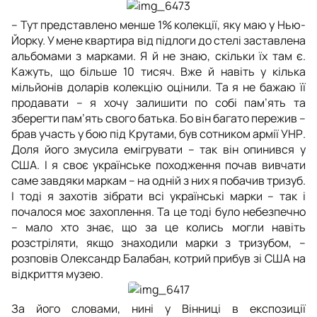
– Тут представлено менше 1% колекції, яку маю у Нью-
Йорку. У мене квартира від підлоги до стелі заставлена
альбомами з марками. Я й не знаю, скільки їх там є.
Кажуть, що більше 10 тисяч. Вже й навіть у кілька
мільйонів доларів колекцію оцінили. Та я не бажаю її
продавати – я хочу залишити по собі пам’ять та
зберегти пам’ять свого батька. Бо він багато пережив –
брав участь у бою під Крутами, був сотником армії УНР.
Доля його змусила емігрувати – так він опинився у
США. І я своє українське походження почав вивчати
саме завдяки маркам – на одній з них я побачив тризуб.
І тоді я захотів зібрати всі українські марки – так і
почалося моє захоплення. Та це тоді було небезпечно
– мало хто знає, що за це колись могли навіть
розстріляти, якщо знаходили марки з тризубом, –
розповів Олександр Балабан, котрий прибув зі США на
відкриття музею.
За його словами, нині у Вінниці в експозиції