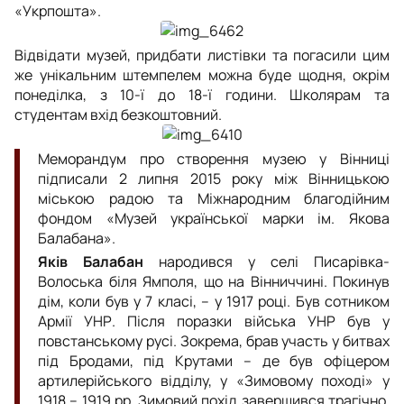
«Укрпошта».
Відвідати музей, придбати листівки та погасили цим
же унікальним штемпелем можна буде щодня, окрім
понеділка, з 10-ї до 18-ї години. Школярам та
студентам вхід безкоштовний.
Меморандум про створення музею у Вінниці
підписали 2 липня 2015 року між Вінницькою
міською радою та Міжнародним благодійним
фондом «Музей української марки ім. Якова
Балабана».
Яків Балабан
народився у селі Писарівка-
Волоська біля Ямполя, що на Вінниччині. Покинув
дім, коли був у 7 класі, – у 1917 році. Був сотником
Армії УНР. Після поразки війська УНР був у
повстанському русі. Зокрема, брав участь у битвах
під Бродами, під Крутами – де був офіцером
артилерійського відділу, у «Зимовому поході» у
1918 – 1919 рр. Зимовий похід завершився трагічно,