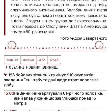
коли з чотирьох троє солдатів помирало від тифу,
спричиненого виснаженням. Балабан вижив після
тифу, але був одним з небагатьох, кому пощастило
вціліти. Згодом він емігрував до Чехословаччини.
Потім переїхав до Сполучених Штатів Америки, де
помер в 80-річному віці.
Фото Андрія Завертаного
VINNYTSIA
ВІННИЦЯ
ВЕЖА
МУЗЕЙ
ОСТАННІ НОВИНИ ВІННИЦІ
156 бойових зіткнень та мінус 910 окупантів:
зведення Генштабу та дані щодо втрат ворога за
добу
15:00
На Вінниччині врятували 61-річного чоловіка,
який впав у криницю завглибшки понад 15
метрів