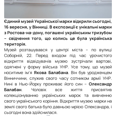
Єдиний музей Української марки відкрили сьогодні,
16 вересня, у Вінниці. В експозиції є унікальні марки
з Ростова-на-дону, погашені українським тризубом
– свідчення того, що колись це була українська
територія.
Музей розташувався у центрі міста – по вулиці
Соборній, 22. Перед входом під час урочистого
відкриття відвідувачів музею зустрічали вартові,
одягнені у форму війська УНР. Усе тому, що музей
носитиме ім’я
Якова Балабана
. Він був уродженцем
Вінниччини, служив свого часу сотником армії УНР.
Нині в Нью-Йорку проживає його син –
Олександр
Балабан
. Чоловік все життя присвятив
колекціонуванню українських марок та вивченню
свого українського коріння. Відкриття музею марки на
землі свого батька було давньою мрією Олександра, і
сьогодні вона здійснилася.