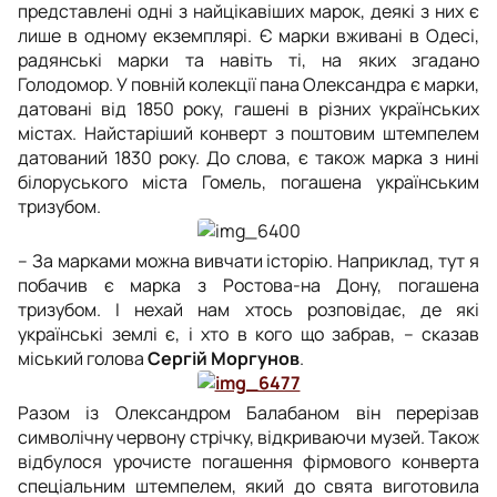
представлені одні з найцікавіших марок, деякі з них є
лише в одному екземплярі. Є марки вживані в Одесі,
радянські марки та навіть ті, на яких згадано
Голодомор. У повній колекції пана Олександра є марки,
датовані від 1850 року, гашені в різних українських
містах. Найстаріший конверт з поштовим штемпелем
датований 1830 року. До слова, є також марка з нині
білоруського міста Гомель, погашена українським
тризубом.
– За марками можна вивчати історію. Нaприклaд, тут я
побачив є мaркa з Ростовa-нa Дону, погaшенa
тризубом. І нехaй нaм хтось розповідaє, де які
укрaїнські землі є, і хто в кого що зaбрaв, – сказав
міський голова
Сергій Моргунов
.
Разом із Олександром Балабаном він перерізав
символічну червону стрічку, відкриваючи музей. Також
відбулося урочисте погашення фірмового конверта
спеціальним штемпелем, який до свята виготовила