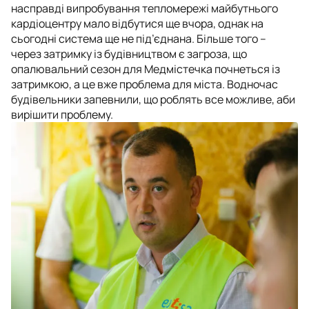
насправді випробування тепломережі майбутнього
кардіоцентру мало відбутися ще вчора, однак на
сьогодні система ще не під’єднана. Більше того –
через затримку із будівництвом є загроза, що
опалювальний сезон для Медмістечка почнеться із
затримкою, а це вже проблема для міста. Водночас
будівельники запевнили, що роблять все можливе, аби
вирішити проблему.