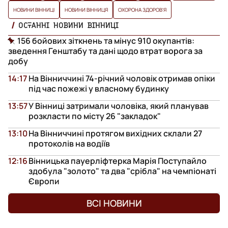
НОВИНИ ВІННИЦІ
НОВИНИ ВІННИЦЯ
ОХОРОНА ЗДОРОВ'Я
ОСТАННІ НОВИНИ ВІННИЦІ
156 бойових зіткнень та мінус 910 окупантів:
зведення Генштабу та дані щодо втрат ворога за
добу
14:17
На Вінниччині 74-річний чоловік отримав опіки
під час пожежі у власному будинку
13:57
У Вінниці затримали чоловіка, який планував
розкласти по місту 26 "закладок"
13:10
На Вінниччині протягом вихідних склали 27
протоколів на водіїв
12:16
Вінницька пауерліфтерка Марія Поступайло
здобула "золото" та два "срібла" на чемпіонаті
Європи
ВСІ НОВИНИ