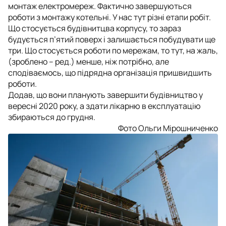
монтаж електромереж. Фактично завершуються
роботи з монтажу котельні. У нас тут різні етапи робіт.
Що стосується будівнитцва корпусу, то зараз
будується п’ятий поверх і залишається побудувати ще
три. Що стосується роботи по мережам, то тут, на жаль,
(зроблено – ред.) менше, ніж потрібно, але
сподіваємось, що підрядна організація пришвидшить
роботи.
Додав, що вони планують завершити будівництво у
вересні 2020 року, а здати лікарню в експлуатацію
збираються до грудня.
Фото Ольги Мірошниченко