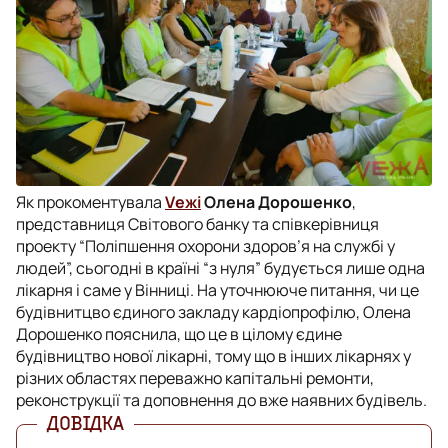
Як прокоментувала
Vежі
Олена Дорошенко
,
представниця Світового банку та співкерівниця
проекту “Поліпшення охорони здоров’я на службі у
людей”, сьогодні в країні “з нуля” будується лише одна
лікарня і саме у Вінниці. На уточнююче питання, чи це
будівнитцво єдиного закладу кардіопрофілю, Олена
Дорошенко пояснила, що це в цілому єдине
будівництво нової лікарні, тому що в інших лікарнях у
різних областях переважно капітальні ремонти,
реконструкції та доповнення до вже наявних будівель.