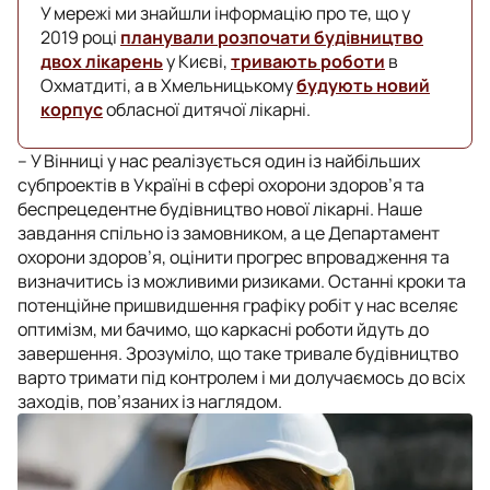
У мережі ми знайшли інформацію про те, що у
2019 році
планували розпочати будівництво
двох лікарень
у Києві,
тривають роботи
в
Охматдиті, а в Хмельницькому
будують новий
корпус
обласної дитячої лікарні.
– У Вінниці у нас реалізується один із найбільших
субпроектів в Україні в сфері охорони здоров’я та
беспрецедентне будівництво нової лікарні. Наше
завдання спільно із замовником, а це Департамент
охорони здоров’я, оцінити прогрес впровадження та
визначитись із можливими ризиками. Останні кроки та
потенційне пришвидшення графіку робіт у нас вселяє
оптимізм, ми бачимо, що каркасні роботи йдуть до
завершення. Зрозуміло, що таке тривале будівництво
варто тримати під контролем і ми долучаємось до всіх
заходів, пов’язаних із наглядом.