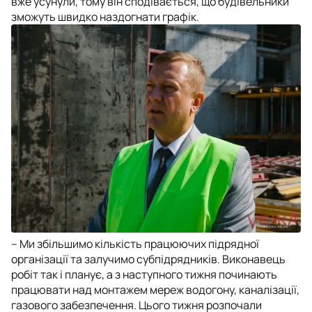
вже усунули, тому він сподівається, що будівельники
зможуть швидко наздогнати графік.
– Ми збільшимо кількість працюючих підрядної
організації та залучимо субпідрядників. Виконавець
робіт так і планує, а з наступного тижня починають
працювати над монтажем мереж водогону, каналізації,
газового забезпечення. Цього тижня розпочали