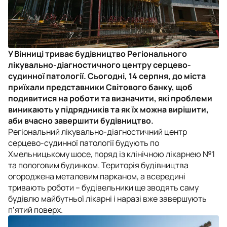
У Вінниці триває будівництво Регіонального
лікувально-діагностичного центру серцево-
судинної патології. Сьогодні, 14 серпня, до міста
приїхали представники Світового банку, щоб
подивитися на роботи та визначити, які проблеми
виникають у підрядників та як їх можна вирішити,
аби вчасно завершити будівництво.
Регіональний лікувально-діагностичний центр
серцево-судинної патології будують по
Хмельницькому шосе, поряд із клінічною лікарнею №1
та пологовим будинком. Територія будівництва
огороджена металевим парканом, а всередині
тривають роботи – будівельники ще зводять саму
будівлю майбутньої лікарні і наразі вже завершують
п’ятий поверх.