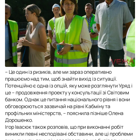
– Це один із ризиків, але ми зараз оперативно
працюємо над тим, щоб знайти вихід із ситуації.
Потенційно є одна із опцій, яку може розглянути Уряд і
це – продовження проекту у консультації зі Світовим
банком. Однак це питання національного рівня і вони
обговорюються зазвичай на рівні Кабміну та
профільних міністерств, – пояснила пізніше Олена
Дорошенко.
Ігор Івасюк також розповів, що при виконанні робіт
виникли певні несподівані обставини, але ці проблеми