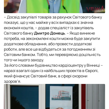
– Досвід закупівлі товарів за рахунок Світового банку
показує, що у нас майже у всіх випадках є значна
економія коштів, – додав спеціаліст із закупівель
Світового банку
Дмитро Донець
. – Якщо виникне
потреба, на зекономлені кошти можна буде закупити
додаткове обладнання, або провести додаткові
роботи, але все це відбудеться за погодженням зі
Світовим банком. Тобто, ми перевіряємо доцільність
того чи іншого заходу.
За його словами будівництво кардіоцентру у Вінниці –
наразі взагалі один із найбільших проектів в Європі,
який фінансує Світовий банк, в сфері охорони
здоров’я.