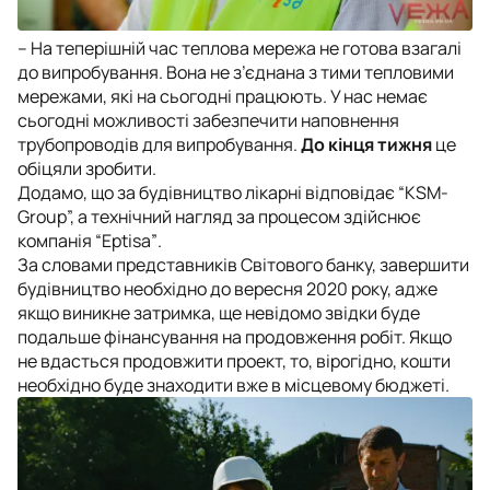
– На теперішній час теплова мережа не готова взагалі
до випробування. Вона не з’єднана з тими тепловими
мережами, які на сьогодні працюють. У нас немає
сьогодні можливості забезпечити наповнення
трубопроводів для випробування.
До кінця тижня
це
обіцяли зробити.
Додамо, що за будівництво лікарні відповідає “KSM-
Group”, а технічний нагляд за процесом здійснює
компанія “Eptisa”
.
За словами представників Світового банку, завершити
будівництво необхідно до вересня 2020 року, адже
якщо виникне затримка, ще невідомо звідки буде
подальше фінансування на продовження робіт. Якщо
не вдасться продовжити проект, то, вірогідно, кошти
необхідно буде знаходити вже в місцевому бюджеті.