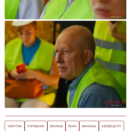
VINNYTSIA
ІГОР ІВАСЮК
ВІННИЦЯ
ВЕЖА
ВИННИЦА
КАРДІОЦЕНТР