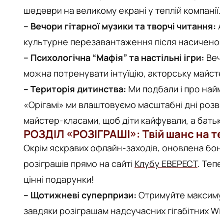
шедеври на великому екрані у теплій компанії
– Вечори гітарної музики та творчі читання:
культурне перезавантаження після насичено
– Психологічна “Мафія” та настільні ігри:
Веч
можна потренувати інтуїцію, акторську майст
– Територія дитинства:
Ми подбали і про най
«Орігамі» ми влаштовуємо масштабні дні розв
майстер-класами, щоб діти кайфували, а бать
РОЗДІЛ «РОЗІГРАШІ»: Твій шанс на т
Окрім яскравих офлайн-заходів, оновлена б
розіграшів прямо на сайті
Клубу ЕВЕРЕСТ
. Те
цінні подарунки!
– Щотижневі суперпризи:
Отримуйте максимум
завдяки розіграшам надсучасних гігабітних Wi