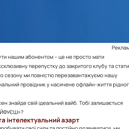
Рекла
ути нашим абонентом – це не просто мати
склюзивну перепустку до закритого клубу та стати
ього сезону ми повністю перезавантажуємо нашу
ональний провідник у насичене офлайн-життя рідно
жен знайде свій ідеальний вайб. Тобі залишається
КАЙФУЄШ»?
та інтелектуальний азарт
ипробувати свої сили та постійно розвиватися, ми