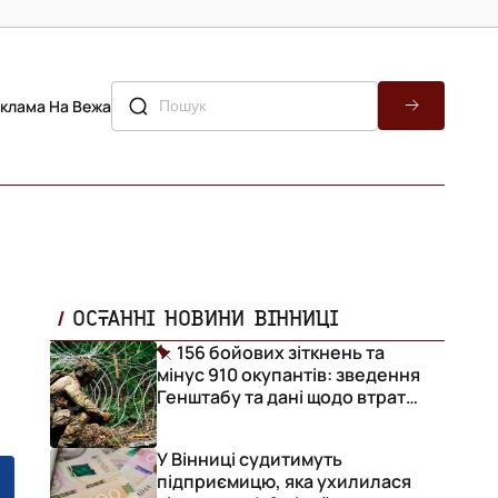
клама На Вежа
ОСТАННІ НОВИНИ ВІННИЦІ
156 бойових зіткнень та
мінус 910 окупантів: зведення
Генштабу та дані щодо втрат
ворога за добу
У Вінниці судитимуть
підприємицю, яка ухилилася