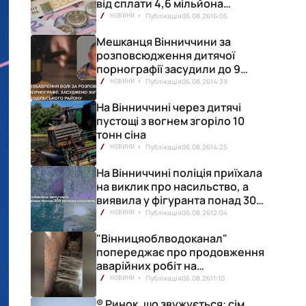
від сплати 4,6 мільйона
гривень податків
Публікація
06.08.26
16:05
НОВИНИ
Мешканця Вінниччини за
розповсюдження дитячої
порнографії засудили до 9
років позбавлення волі
Публікація
06.08.26
14:39
НОВИНИ
На Вінниччині через дитячі
пустощі з вогнем згоріло 10
тонн сіна
Публікація
06.08.26
14:25
НОВИНИ
На Вінниччині поліція приїхала
на виклик про насильство, а
виявила у фігуранта понад 300
конопель
Публікація
06.08.26
12:04
НОВИНИ
"Вінницяоблводоканал"
попереджає про продовження
аварійних робіт на
водопровідній станції
Публікація
06.08.26
11:10
НОВИНИ
® Ринок, що звужується: сім