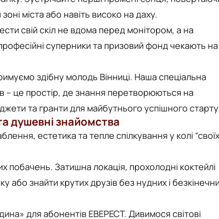
 зоні міста або навіть високо на даху.
ести свій скіл не вдома перед монітором, а на
професійні суперники та призовий фонд чекають на
римуємо здібну молодь Вінниці. Наша спеціальна
ів – це простір, де знання перетворюються на
джети та гранти для майбутнього успішного старту
та душевні знайомства
лення, естетика та тепле спілкування у колі “своїх
:
 побачень. Затишна локація, прохолодні коктейлі
у або знайти крутих друзів без нудних і безкінечн
одина» для абонентів ЕВЕРЕСТ. Дивимося світові