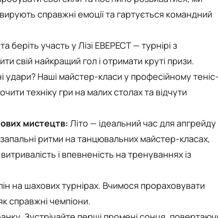
 вирують справжні емоції та гартується командний
а беріть участь у Лізі ЕВЕРЕСТ — турнірі з
и свій найкращий гол і отримати круті призи.
і удари? Наші майстер-класи у професійному теніс
очити техніку гри на малих столах та відчути
йових мистецтв:
Літо — ідеальний час для апгрейду
: запальні ритми на танцювальних майстер-класах,
и витривалість і впевненість на тренуваннях із
ін на шахових турнірах. Вчимося прораховувати
 як справжні чемпіони.
ранку. Зустрічайте перші промені сонця, повертаюч