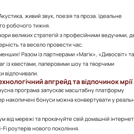
.
Акустика, живий звук, поезія та проза. Ідеальне
го робочого тижня.
ори великих стратегій з професійними ведучими, д
ерність та весело провести час.
менших! Разом із партнерами «Магік», «Дивосвіт» т
аг із квестами, паперовими шоу та творчими
ки відпочивали.
ехнологічний апгрейд та відпочинок мрії
онусна програма запускає масштабну платформу
пер накопичені бонуси можна конвертувати у реальн
 від мережі та прокачуйте свій
домашній інтернет
-Fi роутерів нового покоління.