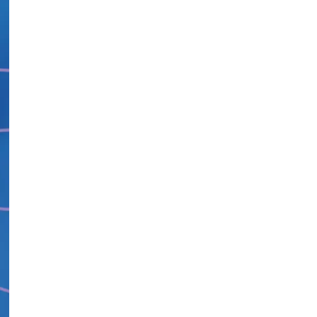
На Вінниччині під час пожежі в
будинку постраждав 75-річний
чоловік
Публікація
05.08.26
15:48
НОВИНИ
Стало відомо про загибель
дев'ятьох захисників з
Вінниччини
Публікація
05.08.26
14:40
НОВИНИ
Приватний будинок, авто,
комбайн, матрац: на Вінниччині
ліквідували кілька пожеж
Публікація
05.08.26
12:50
НОВИНИ
На Вінниччині поліція розшукує
17-річного студента Артура
Фомича
Публікація
05.08.26
11:18
НОВИНИ
Ремонтні роботи комунальних
служб: де у Вінниці 5 серпня