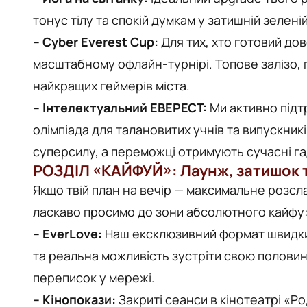
тонус тілу та спокій думкам у затишній зеленій
– Cyber Everest Cup:
Для тих, хто готовий дов
масштабному офлайн-турнірі. Топове залізо, 
найкращих геймерів міста.
– Інтелектуальний ЕВЕРЕСТ:
Ми активно підт
олімпіада для талановитих учнів та випускник
суперсилу, а переможці отримують сучасні га
РОЗДІЛ «КАЙФУЙ»: Лаунж, затишок 
Якщо твій план на вечір — максимальне розслаб
ласкаво просимо до зони абсолютного кайфу
– EverLove:
Наш ексклюзивний формат швидких
та реальна можливість зустріти свою половинк
переписок у мережі.
– Кінопокази:
Закриті сеанси в кінотеатрі «Р