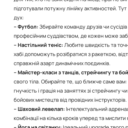
підготували потужну лінійку активностей. Тут
дух:
– Футбол:
Збирайте команду друзів чи сусідів т
професійним суддівством, де кожен може забит
– Настільний теніс:
Любите швидкість та точн
хабі допоможуть розібратися з ракеткою, відт
справжній азарт динамічних поєдинків.
– Майстер-класи з танців, стрейчингу та бо
свого тіла. Обирайте те, що ближче саме вам
гнучкість і грація на заняттях зі стрейчингу ч
бойових мистецтв від провідних інструкторів.
– Шаховий левелап:
Інтелектуальний адренал
комбінації на кілька кроків уперед та мислити
– Йога на світанку:
Ідеальний upgrade твого 