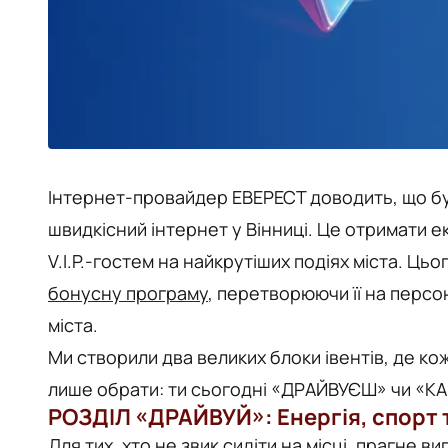
Інтернет-провайдер ЕВЕРЕСТ
доводить, що б
швидкісний інтернет у Вінниці.
Це отримати ек
V.I.P.-гостем на найкрутіших подіях міста. Ц
бонусну програму
, перетворюючи її на перс
міста.
Ми створили два великих блоки івентів, де ко
лише обрати: ти сьогодні «ДРАЙВУЄШ» чи «
РОЗДІЛ «ДРАЙВУЙ»: Енергія, спорт 
Для тих, хто не звик сидіти на місці, прагне в