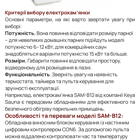
Критерії вибору електрокам’янки
Основні параметри, на які варто звертати увагу при
виборі:
Потужність.
Вона повинна відповідати розміру парної
– для невеликих домашніх парних підійдуть моделі
потужністю 6–12 кВт, для комерційних саун
знадобляться варіанти потужністю 15 кВт та більше.
Розміри.
Габарити повинні відповідати простору,
відведеному для розміщення в лазні.
Функціональність
. Зверніть увагу на наявність
термостата, таймера та пульта керування для
зручності експлуатації.
Наприклад, електрокам’янка SAM-B12 від компанії Keya
Sauna є передовим обладнанням для ефективного та
безпечного обігріву парильних приміщень.
Особливості та переваги моделі SAM-B12:
Обладнана виносним блоком керування із настінним
цифровим контролером CON6. За допомогою пульта
можна віддалено контролювати час та температуру