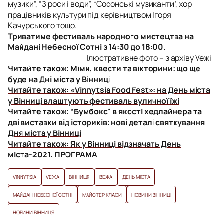
музики”, “З роси і води”, “Сосонські музиканти”, хор
працівників культури під керівництвом Ігоря
Качурського тощо.
Триватиме фестиваль народного мистецтва на
Майдані Небесної Сотні з 14:30 до 18:00.
Ілюстративне фото – з архіву Veжі
Читайте також:
Міми, квести та вікторини: що ще
буде на Дні міста у Вінниці
Читайте також:
«Vinnytsia Food Fest»: на День міста
у Вінниці влаштують фестиваль вуличної їжі
Читайте також:
“Бумбокс” в якості хедлайнера та
дві виставки від істориків: нові деталі святкування
Дня міста у Вінниці
Читайте також:
Як у Вінниці відзначать День
міста-2021. ПРОГРАМА
VINNYTSIA
VЕЖА
ВІННИЦЯ
ВЕЖА
ДЕНЬ МІСТА
МАЙДАН НЕБЕСНОЇ СОТНІ
МАЙСТЕР КЛАСИ
НОВИНИ ВІННИЦІ
НОВИНИ ВІННИЦЯ