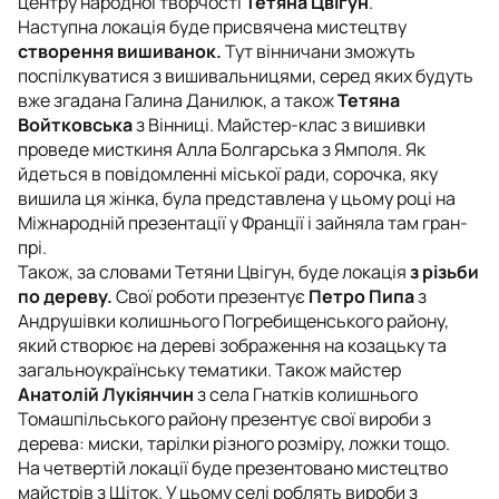
центру народної творчості
Тетяна Цвігун
.
Наступна локація буде присвячена мистецтву
створення вишиванок.
Тут вінничани зможуть
поспілкуватися з вишивальницями, серед яких будуть
вже згадана Галина Данилюк, а також
Тетяна
Войтковська
з Вінниці. Майстер-клас з вишивки
проведе мисткиня Алла Болгарська з Ямполя. Як
йдеться в повідомленні міської ради, сорочка, яку
вишила ця жінка, була представлена у цьому році на
Міжнародній презентації у Франції і зайняла там гран-
прі.
Також, за словами Тетяни Цвігун, буде локація
з різьби
по дереву.
Свої роботи презентує
Петро Пипа
з
Андрушівки колишнього Погребищенського району,
який створює на дереві зображення на козацьку та
загальноукраїнську тематики. Також майстер
Анатолій Лукіянчин
з села Гнатків колишнього
Томашпільського району презентує свої вироби з
дерева: миски, тарілки різного розміру, ложки тощо.
На четвертій локації буде презентовано мистецтво
майстрів з Щіток. У цьому селі роблять вироби з