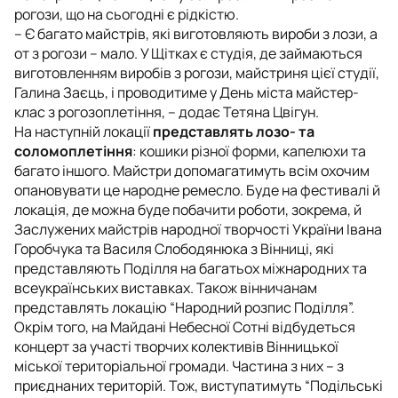
рогози, що на сьогодні є рідкістю.
– Є багато майстрів, які виготовляють вироби з лози, а
от з рогози – мало. У Щітках є студія, де займаються
виготовленням виробів з рогози, майстриня цієї студії,
Галина Заєць, і проводитиме у День міста майстер-
клас з рогозоплетіння, – додає Тетяна Цвігун.
На наступній локації
представлять лозо- та
соломоплетіння
: кошики різної форми, капелюхи та
багато іншого. Майстри допомагатимуть всім охочим
опановувати це народне ремесло. Буде на фестивалі й
локація, де можна буде побачити роботи, зокрема, й
Заслужених майстрів народної творчості України Івана
Горобчука та Василя Слободянюка з Вінниці, які
представляють Поділля на багатьох міжнародних та
всеукраїнських виставках. Також вінничанам
представлять локацію “Народний розпис Поділля”.
Окрім того, на Майдані Небесної Сотні відбудеться
концерт за участі творчих колективів Вінницької
міської територіальної громади. Частина з них – з
приєднаних територій. Тож, виступатимуть “Подільські