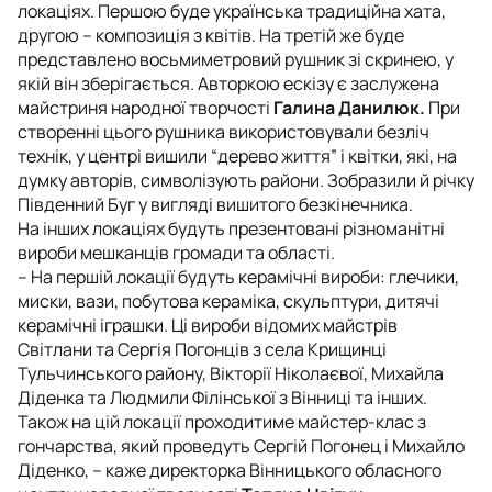
локаціях. Першою буде українська традиційна хата,
другою – композиція з квітів. На третій же буде
представлено восьмиметровий рушник зі скринею, у
якій він зберігається. Авторкою ескізу є заслужена
майстриня народної творчості
Галина Данилюк.
При
створенні цього рушника використовували безліч
технік, у центрі вишили “дерево життя” і квітки, які, на
думку авторів, символізують райони. Зобразили й річку
Південний Буг у вигляді вишитого безкінечника.
На інших локаціях будуть презентовані різноманітні
вироби мешканців громади та області.
–
На першій локації будуть керамічні вироби: глечики,
миски, вази, побутова кераміка, скульптури, дитячі
керамічні іграшки. Ці вироби відомих майстрів
Світлани та Сергія Погонців з села Крищинці
Тульчинського району, Вікторії Ніколаєвої, Михайла
Діденка та Людмили Філінської з Вінниці та інших.
Також на цій локації проходитиме майстер-клас з
гончарства, який проведуть Сергій Погонец і Михайло
Діденко
, – каже директорка Вінницького обласного