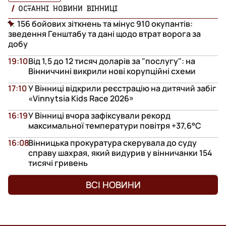
ОСТАННІ НОВИНИ ВІННИЦІ
156 бойових зіткнень та мінус 910 окупантів:
зведення Генштабу та дані щодо втрат ворога за
добу
19:10
Від 1,5 до 12 тисяч доларів за "послугу": на
Вінниччині викрили нові корупційні схеми
17:10
У Вінниці відкрили реєстрацію на дитячий забіг
«Vinnytsia Kids Race 2026»
16:19
У Вінниці вчора зафіксували рекорд
максимальної температури повітря +37,6°С
16:08
Вінницька прокуратура скерувала до суду
справу шахрая, який видурив у вінничанки 154
тисячі гривень
ВСІ НОВИНИ