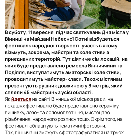
В суботу, 11 вересня, під час святкувань Дня міста у
Вінниці на Майдані Небесної Сотні відбудеться
фестиваль народної творчості, участь в якому
візьмуть, зокрема, майстри та колективи з
приєднаних територій. Тут діятиме сім локацій, на
яких буде представлено ремесла Вінниччини та
Поділля, виступатимуть аматорські колективи,
проводитимуть майстер-класи. Також містянам
презентують рушник довжиною у 8 метрів, який
сплели 45 майстринь з усієї області.
Як
йдеться
на сайті Вінницької міської ради, на
локаціях фестивалю буде представлено кераміку,
вишивку, лозо- та соломоплетіння, мистецтво
різьблення, народного розпису тощо. Окрім того, на
фестивалі облаштують тематичні фотозони.
Так, вінничани зможуть сфотографуватися на трьох