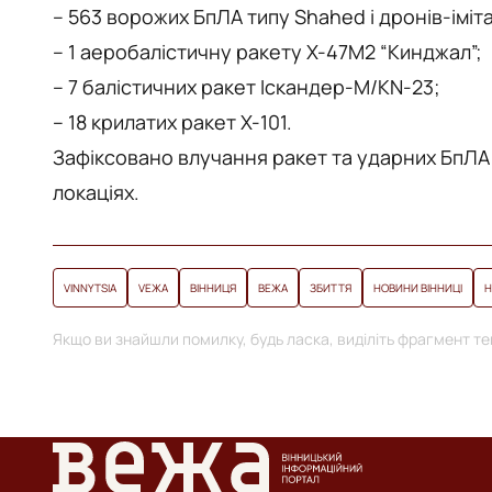
– 563 ворожих БпЛА типу Shahed і дронів-іміта
– 1 аеробалістичну ракету Х-47М2 “Кинджал”;
– 7 балістичних ракет Іскандер-М/KN-23;
– 18 крилатих ракет Х-101.
Зафіксовано влучання ракет та ударних БпЛА н
локаціях.
VINNYTSIA
VЕЖА
ВІННИЦЯ
ВЕЖА
ЗБИТТЯ
НОВИНИ ВІННИЦІ
Н
Якщо ви знайшли помилку, будь ласка, виділіть фрагмент тек