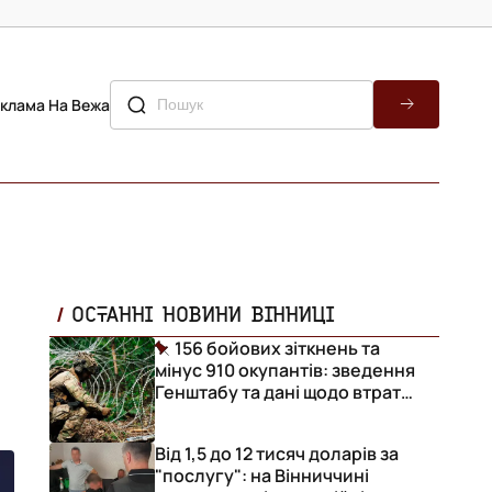
клама На Вежа
ОСТАННІ НОВИНИ ВІННИЦІ
156 бойових зіткнень та
мінус 910 окупантів: зведення
Генштабу та дані щодо втрат
ворога за добу
Від 1,5 до 12 тисяч доларів за
"послугу": на Вінниччині