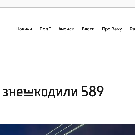
Новини
Події
Анонси
Блоги
Про Вежу
Ре
ю знешкодили 589