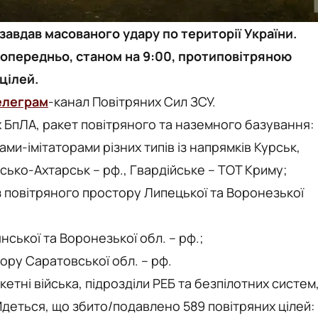
г завдав масованого удару по території України.
 Попередньо, станом на 9:00, протиповітряною
цілей.
елеграм
-канал Повітряних Сил ЗСУ.
 БпЛА, ракет повітряного та наземного базування:
ми-імітаторами різних типів із напрямків Курськ,
ько-Ахтарськ – рф., Гвардійське – ТОТ Криму;
із повітряного простору Липецької та Воронезької
нської та Воронезької обл. – рф.;
тору Саратовської обл. – рф.
кетні війська, підрозділи РЕБ та безпілотних систем
Йдеться, що збито/подавлено 589 повітряних цілей: