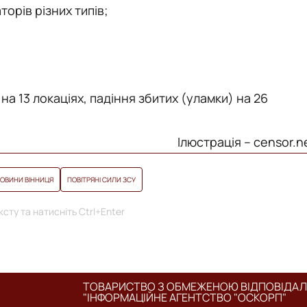
торів різних типів;
а 13 локаціях, падіння збитих (уламки) на 26
Ілюстрація – censor.n
ОВИНИ ВІННИЦЯ
ПОВІТРЯНІ СИЛИ ЗСУ
сту та натисніть Ctrl+Enter
ТОВАРИСТВО З ОБМЕЖЕНОЮ ВІДПОВІДА
"ІНФОРМАЦІЙНЕ АГЕНТСТВО "ОСКОРП"