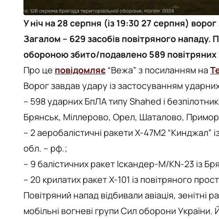
У ніч на 28 серпня (із 19:30 27 серпня) воро
Загалом – 629 засобів повітряного нападу.
обороною збито/подавлено 589 повітряних 
Про це
повідомляє
“Вежа” з посиланням на
Т
Ворог завдав удару із застосуванням ударних
– 598 ударних БпЛА типу Shahed і безпілотника
Брянськ, Міллерово, Орел, Шаталово, Приморс
– 2 аеробалістичні ракети Х-47М2 “Кинджал” 
обл. – рф.;
– 9 балістичних ракет Іскандер-М/KN-23 із Бря
– 20 крилатих ракет Х-101 із повітряного прос
Повітряний напад відбивали авіація, зенітні ра
мобільні вогневі групи Сил оборони України. 