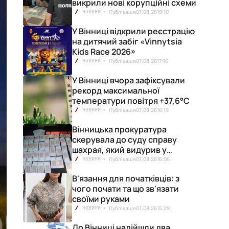
викрили нові корупційні схеми
Публікація
07.08.26
19:10
НОВИНИ
У Вінниці відкрили реєстрацію
на дитячий забіг «Vinnytsia
Kids Race 2026»
Публікація
07.08.26
17:10
НОВИНИ
У Вінниці вчора зафіксували
рекорд максимальної
температури повітря +37,6°С
Публікація
07.08.26
16:19
НОВИНИ
Вінницька прокуратура
скерувала до суду справу
шахрая, який видурив у
вінничанки 154 тисячі гривень
Публікація
07.08.26
16:08
НОВИНИ
В'язання для початківців: з
чого почати та що зв'язати
своїми руками
Публікація
07.08.26
15:29
НОВИНИ
До Вінниці надійшли два