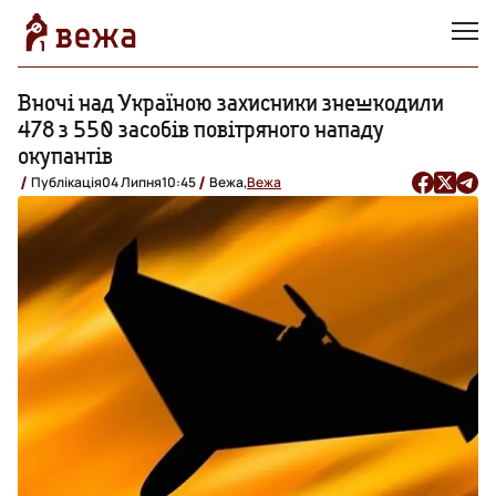
Вночі над Україною захисники знешкодили
478 з 550 засобів повітряного нападу
окупантів
Публікація
04 Липня
10:45
Вежа,
Вежа