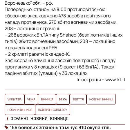
Воронезької обл. – рф.
Попередньо, станом на 8:00 протиповітряною
обороною знешкоджено 478 засобів повітряного
нападу противника, 270 збито вогневими засобами,
208 – локаційно втрачені:
– 268 ворожих БпЛА типу Shahed (безпілотників інших
типів) збито вогневими засобами, 208 — локаційно
втрачені/подавлені РЕБ;
– 2 крилаті ракети Іскандер-К.
Зафіксовано влучання засобів повітряного нападу
противника у 8 локаціях (9 ракет і 63 БпЛА). Також –
падіння збитих (уламки) у 33 локаціях.
Ілюстрація – www.lrt.lt
VINNYTSIA
VЕЖА
ВІННИЦЯ
ВЕЖА
ЗБИТТЯ
НОВИНИ ВІННИЦІ
НОВИНИ ВІННИЦЯ
ПОВІТРЯНІ СИЛИ ЗСУ
ОСТАННІ НОВИНИ ВІННИЦІ
156 бойових зіткнень та мінус 910 окупантів: