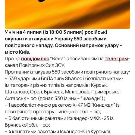
У ніч на 4 липня (із 18:00 3 липня) російські
окупанти атакували Україну 550 засобами
повітряного нападу. Основний напрямок удару –
місто Київ.
Про це
повідомляє
“Вежа” з посиланням на
Телеграм
-
канал Повітряних Сил ЗСУ.
Противник атакував 550 засобами повітряного нападу:
– 539 ударними БпЛА типу Shahed і безпілотниками-
імітаторами різних типів із напрямків: Курськ,
Шаталово, Орел, Брянськ, Міллерово, Приморсько-
Ахтарськ – рф (понад 330 із них – “шахеди”);
– 1 аеробалістичною ракетою Х-47 М2 “Кинджал” із
повітряного простору Липецької обл. – рф;
– 6 балістичними ракетами Іскандер-М/KN-23 із
Брянської обл. – рф;
– 4 крилатими ракетами Іскандер-К із Курської,