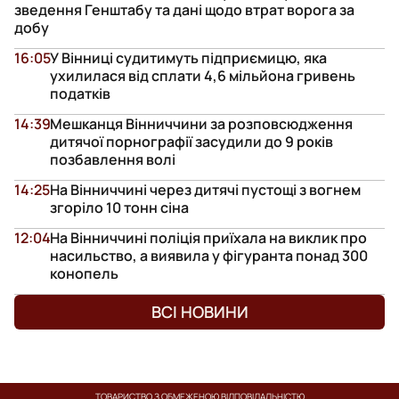
зведення Генштабу та дані щодо втрат ворога за
добу
16:05
У Вінниці судитимуть підприємицю, яка
ухилилася від сплати 4,6 мільйона гривень
податків
14:39
Мешканця Вінниччини за розповсюдження
дитячої порнографії засудили до 9 років
позбавлення волі
14:25
На Вінниччині через дитячі пустощі з вогнем
згоріло 10 тонн сіна
12:04
На Вінниччині поліція приїхала на виклик про
насильство, а виявила у фігуранта понад 300
конопель
ВСІ НОВИНИ
ТОВАРИСТВО З ОБМЕЖЕНОЮ ВІДПОВІДАЛЬНІСТЮ