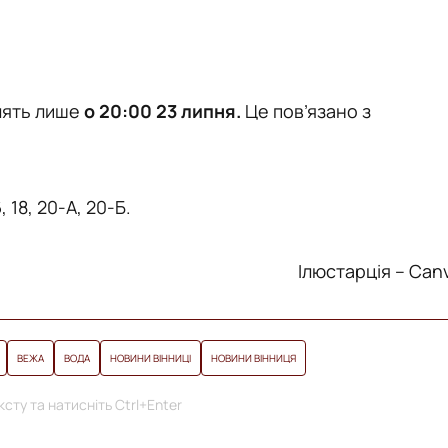
лять лише
о 20:00 23 липня.
Це пов’язано з
6, 18, 20-А, 20-Б.
Ілюстарція – Can
ВЕЖА
ВОДА
НОВИНИ ВІННИЦІ
НОВИНИ ВІННИЦЯ
сту та натисніть Ctrl+Enter