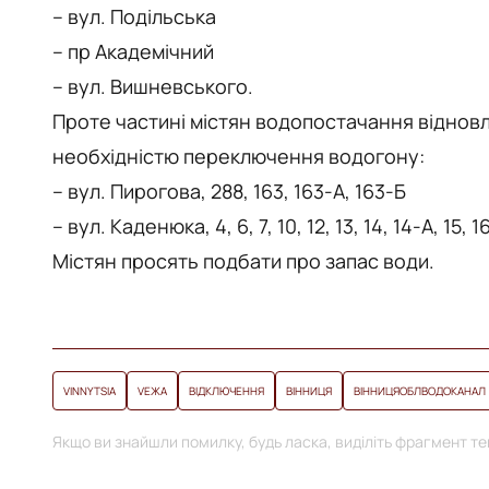
– вул. Подільська
– пр Академічний
– вул. Вишневського.
Проте частині містян водопостачання віднов
необхідністю переключення водогону:
– вул. Пирогова, 288, 163, 163-А, 163-Б
– вул. Каденюка, 4, 6, 7, 10, 12, 13, 14, 14-А, 15, 1
Містян просять подбати про запас води.
VINNYTSIA
VЕЖА
ВІДКЛЮЧЕННЯ
ВІННИЦЯ
ВІННИЦЯОБЛВОДОКАНАЛ
Якщо ви знайшли помилку, будь ласка, виділіть фрагмент тек