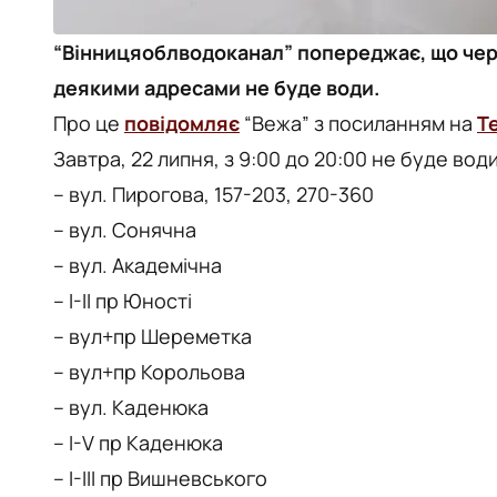
“Вінницяоблводоканал” попереджає, що чере
деякими адресами не буде води.
Про це
повідомляє
“Вежа” з посиланням на
Т
Завтра, 22 липня, з 9:00 до 20:00 не буде вод
– вул. Пирогова, 157-203, 270-360
– вул. Сонячна
– вул. Академічна
– I-II пр Юності
– вул+пр Шереметка
– вул+пр Корольова
– вул. Каденюка
– I-V пр Каденюка
– I-III пр Вишневського