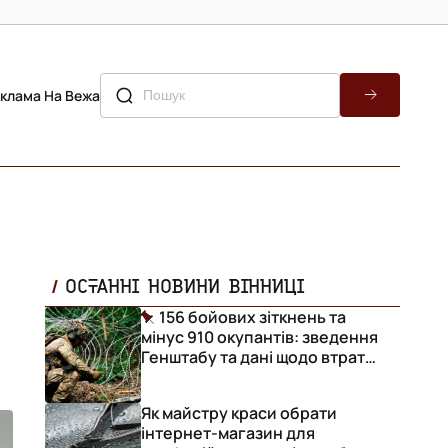
клама На Вежа
ОСТАННІ НОВИНИ ВІННИЦІ
156 бойових зіткнень та
мінус 910 окупантів: зведення
Генштабу та дані щодо втрат
ворога за добу
Як майстру краси обрати
інтернет-магазин для