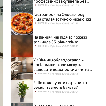
професійних закупівель без
ризику переплат
Публікація
06.08.26
21:23
НОВИНИ
Гастрономічна Одеса: чому
піца стала частиною міської їжі
Публікація
06.08.26
21:17
НОВИНИ
На Вінниччині під час пожежі
загинула 85-річна жінка
Публікація
06.08.26
19:15
НОВИНИ
У «Вінницяоблводоканалі»
повідомили, коли можуть
відновити водопостачання на
лівобережжі міста
Публікація
06.08.26
17:45
НОВИНИ
® Що подарувати на річницю
весілля замість букета?
Публікація
06.08.26
17:24
НОВИНИ
Гроза, град, шквал: на