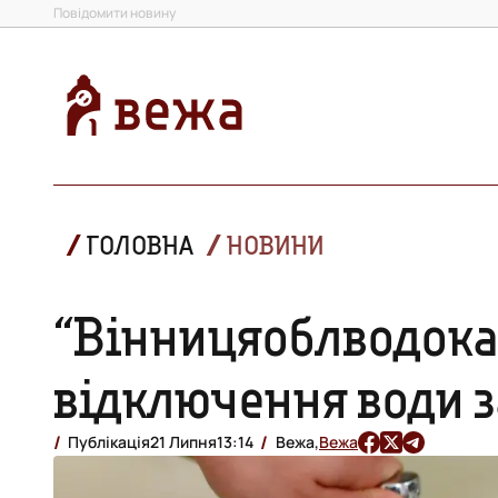
Повідомити новину
ГОЛОВНА
НОВИНИ
“Вінницяоблводока
відключення води з
Публікація
21 Липня
13:14
Вежа,
Вежа