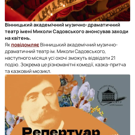
Вінницький академічний музично-драматичний
театр імені Миколи Садовського анонсував заходи
на квітень.
Як
повідомляє
Вінницький академічний музично-
драматичний театр ім. Миколи Садовського,
наступного місяця усі охочі зможуть відвідати 21
подію. Зокрема це різноманітні комедії, казка-притча
та казковий мюзикл.