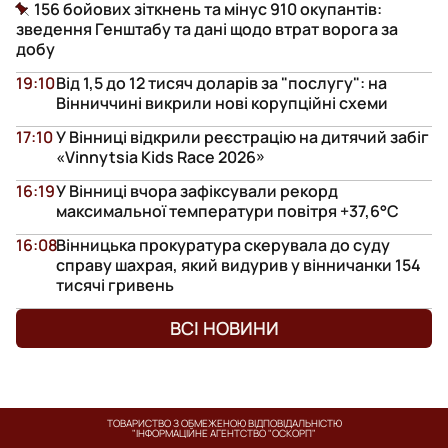
156 бойових зіткнень та мінус 910 окупантів:
зведення Генштабу та дані щодо втрат ворога за
добу
19:10
Від 1,5 до 12 тисяч доларів за "послугу": на
Вінниччині викрили нові корупційні схеми
17:10
У Вінниці відкрили реєстрацію на дитячий забіг
«Vinnytsia Kids Race 2026»
16:19
У Вінниці вчора зафіксували рекорд
максимальної температури повітря +37,6°С
16:08
Вінницька прокуратура скерувала до суду
справу шахрая, який видурив у вінничанки 154
тисячі гривень
ВСІ НОВИНИ
ТОВАРИСТВО З ОБМЕЖЕНОЮ ВІДПОВІДАЛЬНІСТЮ
"ІНФОРМАЦІЙНЕ АГЕНТСТВО "ОСКОРП"