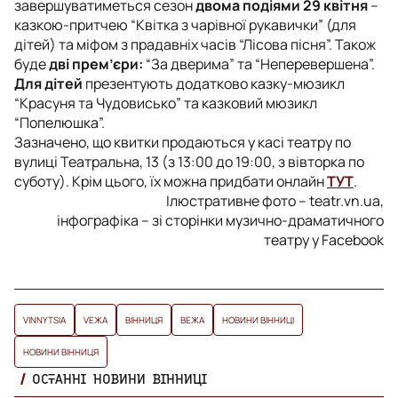
завершуватиметься сезон
двома подіями 29 квітня
–
казкою-притчею “Квітка з чарівної рукавички” (для
дітей) та міфом з прадавніх часів “Лісова пісня”. Також
буде
дві прем’єри:
“За дверима” та “Неперевершена”.
Для дітей
презентують додатково казку-мюзикл
“Красуня та Чудовисько” та казковий мюзикл
“Попелюшка”.
Зазначено, що квитки продаються у касі театру по
вулиці Театральна, 13 (з 13:00 до 19:00, з вівторка по
суботу). Крім цього, їх можна придбати онлайн
ТУТ
.
Ілюстративне фото – teatr.vn.ua,
інфографіка – зі сторінки музично-драматичного
театру у Facebook
VINNYTSIA
VЕЖА
ВІННИЦЯ
ВЕЖА
НОВИНИ ВІННИЦІ
НОВИНИ ВІННИЦЯ
ОСТАННІ НОВИНИ ВІННИЦІ