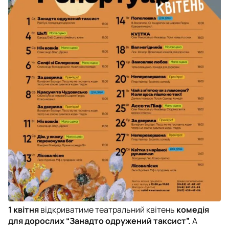
1 квітня
відкриватиме театральний квітень
комедія
для дорослих “Занадто одружений таксист”.
А