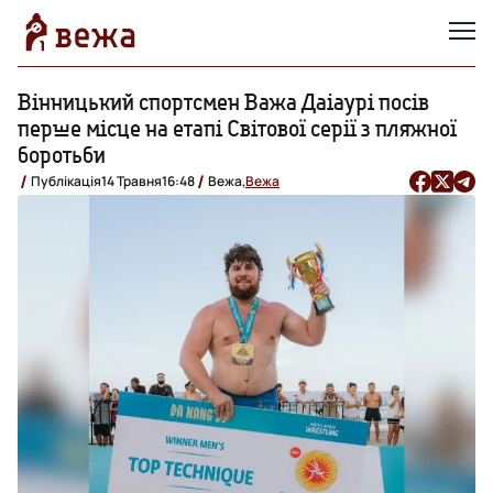
Вінницький спортсмен Важа Даіаурі посів
перше місце на етапі Світової серії з пляжної
боротьби
Публікація
14 Травня
16:48
Вежа,
Вежа