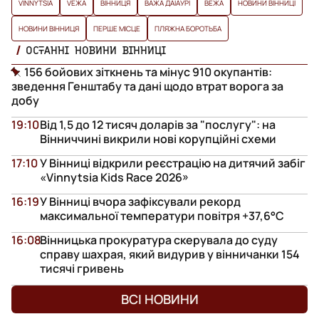
VINNYTSIA
VЕЖА
ВІННИЦЯ
ВАЖА ДАІАУРІ
ВЕЖА
НОВИНИ ВІННИЦІ
НОВИНИ ВІННИЦЯ
ПЕРШЕ МІСЦЕ
ПЛЯЖНА БОРОТЬБА
ОСТАННІ НОВИНИ ВІННИЦІ
156 бойових зіткнень та мінус 910 окупантів:
зведення Генштабу та дані щодо втрат ворога за
добу
19:10
Від 1,5 до 12 тисяч доларів за "послугу": на
Вінниччині викрили нові корупційні схеми
17:10
У Вінниці відкрили реєстрацію на дитячий забіг
«Vinnytsia Kids Race 2026»
16:19
У Вінниці вчора зафіксували рекорд
максимальної температури повітря +37,6°С
16:08
Вінницька прокуратура скерувала до суду
справу шахрая, який видурив у вінничанки 154
тисячі гривень
ВСІ НОВИНИ