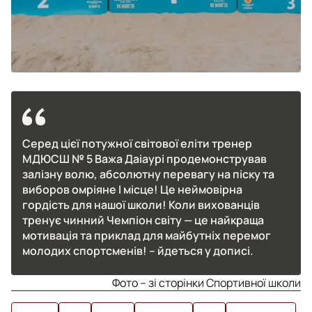
Серед цієї потужної світової еліти тренер
МДЮСШ № 5 Важа Даіаурі продемонстрував
залізну волю, абсолютну перевагу на піску та
виборов омріяне І місце! Це неймовірна
гордість для нашої школи! Коли вихованців
тренує чинний Чемпіон світу — це найкраща
мотивація та приклад для майбутніх перемог
молодих спортсменів! – йдеться у дописі.
Фото – зі сторінки Спортивної школи