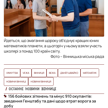
Йдеться, що змагання щороку об’єднує кращих юних
математиків планети, а цьогоріч у ньому взяли участь
школярі з понад 100 країн світу.
Фото – Вінницька міська рада
VINNYTSIA
VЕЖА
ВІННИЦЯ
ВЕЖА
ДАНІЇЛ ШВАЙКО
МАТЕМАТИК
НОВИНИ ВІННИЦІ
НОВИНИ ВІННИЦЯ
ОСТАННІ НОВИНИ ВІННИЦІ
156 бойових зіткнень та мінус 910 окупантів:
зведення Генштабу та дані щодо втрат ворога за
добу