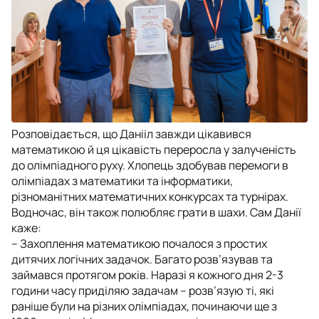
Розповідається, що Данііл завжди цікавився
математикою й ця цікавість переросла у залученість
до олімпіадного руху. Хлопець здобував перемоги в
олімпіадах з математики та інформатики,
різноманітних математичних конкурсах та турнірах.
Водночас, він також полюбляє грати в шахи. Сам Данії
каже:
– Захоплення математикою почалося з простих
дитячих логічних задачок. Багато розв’язував та
займався протягом років. Наразі я кожного дня 2-3
години часу приділяю задачам – розв’язую ті, які
раніше були на різних олімпіадах, починаючи ще з