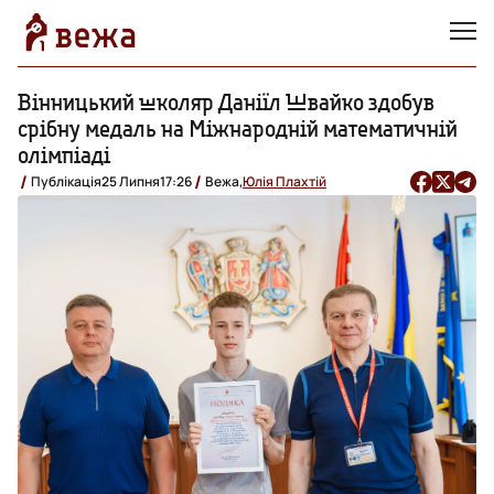
Вінницький школяр Даніїл Швайко здобув
срібну медаль на Міжнародній математичній
олімпіаді
Публікація
25 Липня
17:26
Вежа,
Юлія Плахтій