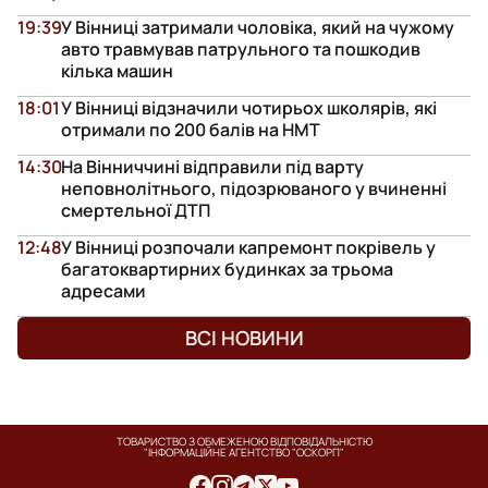
19:39
У Вінниці затримали чоловіка, який на чужому
авто травмував патрульного та пошкодив
кілька машин
18:01
У Вінниці відзначили чотирьох школярів, які
отримали по 200 балів на НМТ
14:30
На Вінниччині відправили під варту
неповнолітнього, підозрюваного у вчиненні
смертельної ДТП
12:48
У Вінниці розпочали капремонт покрівель у
багатоквартирних будинках за трьома
адресами
ВСІ НОВИНИ
ТОВАРИСТВО З ОБМЕЖЕНОЮ ВІДПОВІДАЛЬНІСТЮ
"ІНФОРМАЦІЙНЕ АГЕНТСТВО "ОСКОРП"