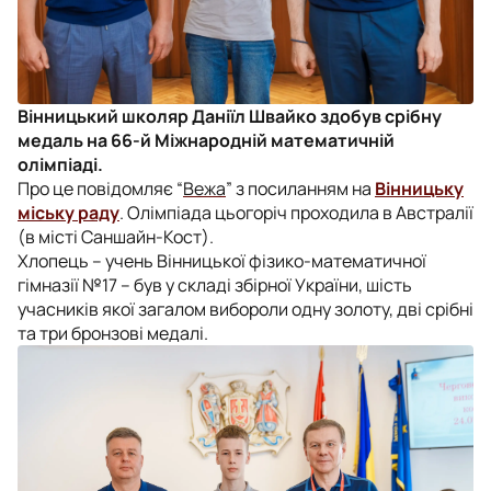
Вінницький школяр Даніїл Швайко здобув срібну
медаль на 66-й Міжнародній математичній
олімпіаді.
Про це повідомляє “
Вежа
” з посиланням на
Вінницьку
міську раду
. Олімпіада цьогоріч проходила в Австралії
(в місті Саншайн-Кост).
Хлопець –
учень Вінницької фізико-математичної
гімназії №17 – був у складі збірної України, шість
учасників якої загалом вибороли одну золоту, дві срібні
та три бронзові медалі.