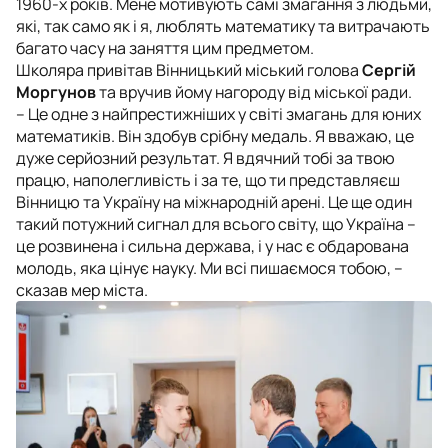
1960-х років. Мене мотивують самі змагання з людьми,
які, так само як і я, люблять математику та витрачають
багато часу на заняття цим предметом.
Школяра привітав Вінницький міський голова
Сергій
Моргунов
та вручив йому нагороду від міської ради.
– Це одне з найпрестижніших у світі змагань для юних
математиків. Він здобув срібну медаль. Я вважаю, це
дуже серйозний результат. Я вдячний тобі за твою
працю, наполегливість і за те, що ти представляєш
Вінницю та Україну на міжнародній арені. Це ще один
такий потужний сигнал для всього світу, що Україна –
це розвинена і сильна держава, і у нас є обдарована
молодь, яка цінує науку. Ми всі пишаємося тобою, –
сказав мер міста.