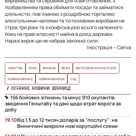
виробництва та сировини для їх виготовлення, з
позбавленням права обіймати посади та займатися
діяльністю, пов’язаною з роздрібною торгівлею
алкогольними напоями та тютюновими виробами на
строк три роки та з конфіскацією всього належного
йому на праві власності майна в дохід держави.
Наразі вирок ще не набрав законної сили.
Ілюстрація – Сanva
VINNYTSIA
VЕЖА
ВІННИЦЯ
ВЕЖА
ВИГОТОВЛЕННЯ АЛКОГОЛЮ
НОВИНИ ВІННИЦІ
НОВИНИ ВІННИЦЯ
СУД
ОСТАННІ НОВИНИ ВІННИЦІ
156 бойових зіткнень та мінус 910 окупантів:
зведення Генштабу та дані щодо втрат ворога за
добу
19:10
Від 1,5 до 12 тисяч доларів за "послугу": на
Вінниччині викрили нові корупційні схеми