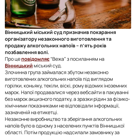
Вінницький міський суд призначив покарання
організатору незаконного виготовлення та
продажу алкогольних напоїв – п’ять років
позбавлення волі.
Про це
повідомляє
“Вежа” з посиланням на
Вінницький
міський суд.
Злочинна група займалася збутом незаконно
виготовлених алкогольних напоїв під виглядом
горілки, коньяку, текіли, віскі, рому відомих іноземних
марок. Напої продавалися через вебсайти в пакуванні
без марок акцизного податку, а зразки рідин за фізико-
хімічними показниками не відповідали інформації,
зазначеній на етикетці.
Незаконне виробництво та зберігання алкогольних
напоїв було в одному з населених пунктів Вінницької
області. Потім продукцію надсилали замовнику за