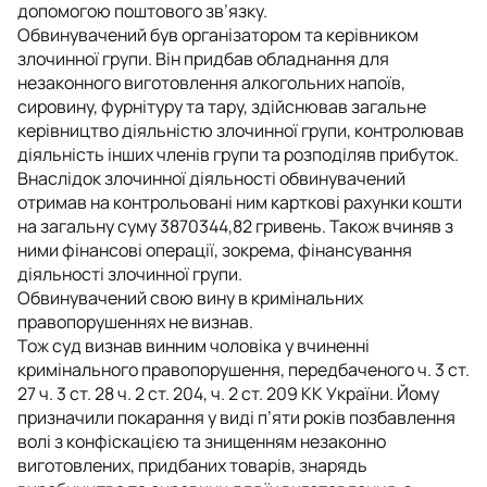
допомогою поштового зв’язку.
Обвинувачений був організатором та керівником
злочинної групи. Він придбав обладнання для
незаконного виготовлення алкогольних напоїв,
сировину, фурнітуру та тару, здійснював загальне
керівництво діяльністю злочинної групи, контролював
діяльність інших членів групи та розподіляв прибуток.
Внаслідок злочинної діяльності обвинувачений
отримав на контрольовані ним карткові рахунки кошти
на загальну суму 3870344,82 гривень. Також вчиняв з
ними фінансові операції, зокрема, фінансування
діяльності злочинної групи.
Обвинувачений свою вину в кримінальних
правопорушеннях не визнав.
Тож суд визнав винним чоловіка у вчиненні
кримінального правопорушення, передбаченого ч. 3 ст.
27 ч. 3 ст. 28 ч. 2 ст. 204, ч. 2 ст. 209 КК України. Йому
призначили покарання у виді п’яти років позбавлення
волі з конфіскацією та знищенням незаконно
виготовлених, придбаних товарів, знарядь