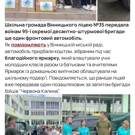
Шкільна громада Вінницького ліцею №35 передала
воїнам 95-ї окремої десантно-штурмової бригади
ще один фронтовий автомобіль.
Як
повідомляють
у Вінницькій міській раді,
автомобіль придбали коштом, зібраним під час
благодійного ярмарку,
який влаштували учні
молодших класів разом із батьками та вчителями.
Ярмарок із домашньою випічкою облаштували на
шкільному подвір’ї. Повідомляється, що раніше ліцей
вже передавав один позашляховик за запитом бригади
бійців “Червона Калина”.