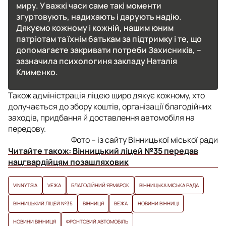
миру. У важкі часи саме такі моменти
згуртовують, надихають і дарують надію.
Дякуємо кожному і кожній, нашим юним
патріотам та їхнім батькам за підтримку і те, що
допомагаєте закривати потреби Захисників, –
зазначила психологиня закладу Наталія
Клименко.
Також адміністрація ліцею щиро дякує кожному, хто
долучається до збору коштів, організації благодійних
заходів, придбання й доставлення автомобіля на
передову.
Фото – із сайту Вінницької міської ради
Читайте також:
Вінницький ліцей №35 передав
нацгвардійцям позашляховик
VINNYTSIA
VЕЖА
БЛАГОДІЙНИЙ ЯРМАРОК
ВІННИЦЬКА МІСЬКА РАДА
ВІННИЦЬКИЙ ЛІЦЕЙ №35
ВІННИЦЯ
ВЕЖА
НОВИНИ ВІННИЦІ
НОВИНИ ВІННИЦЯ
ФРОНТОВИЙ АВТОМОБІЛЬ