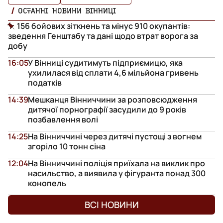
ОСТАННІ НОВИНИ ВІННИЦІ
156 бойових зіткнень та мінус 910 окупантів:
зведення Генштабу та дані щодо втрат ворога за
добу
16:05
У Вінниці судитимуть підприємицю, яка
ухилилася від сплати 4,6 мільйона гривень
податків
14:39
Мешканця Вінниччини за розповсюдження
дитячої порнографії засудили до 9 років
позбавлення волі
14:25
На Вінниччині через дитячі пустощі з вогнем
згоріло 10 тонн сіна
12:04
На Вінниччині поліція приїхала на виклик про
насильство, а виявила у фігуранта понад 300
конопель
ВСІ НОВИНИ