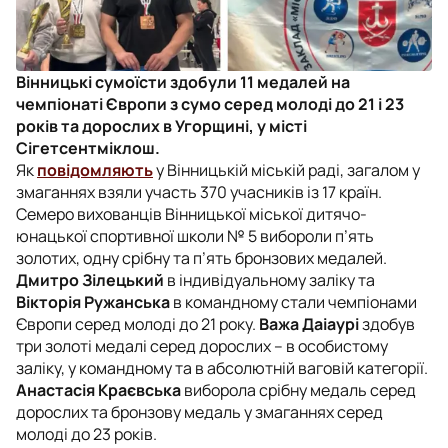
Вінницькі сумоїсти здобули 11 медалей на
чемпіонаті Європи з сумо серед молоді до 21 і 23
років та дорослих в Угорщині, у місті
Сігетсентміклош.
Як
повідомляють
у Вінницькій міській раді, загалом у
змаганнях взяли участь 370 учасників із 17 країн.
Семеро вихованців Вінницької міської дитячо-
юнацької спортивної школи № 5 вибороли п’ять
золотих, одну срібну та п’ять бронзових медалей.
Дмитро Зілецький
в індивідуальному заліку та
Вікторія Ружанська
в командному стали чемпіонами
Європи серед молоді до 21 року.
Важа Даіаурі
здобув
три золоті медалі серед дорослих – в особистому
заліку, у командному та в абсолютній ваговій категорії.
Анастасія Краєвська
виборола срібну медаль серед
дорослих та бронзову медаль у змаганнях серед
молоді до 23 років.