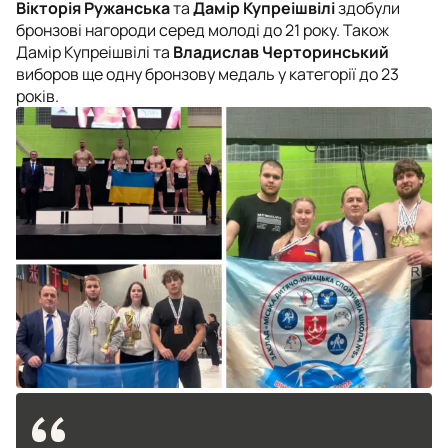
Вікторія Ружанська
та
Дамір Купреішвілі
здобули
бронзові нагороди серед молоді до 21 року. Також
Дамір Купреішвілі та
Владислав Черторинський
виборов ще одну бронзову медаль у категорії до 23
років.