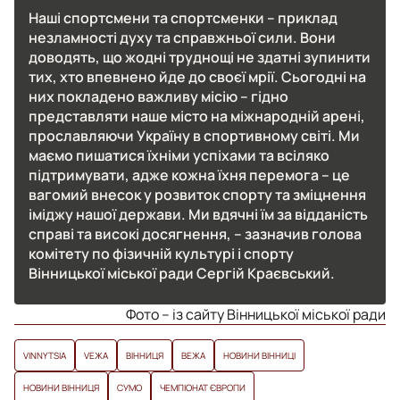
Наші спортсмени та спортсменки – приклад
незламності духу та справжньої сили. Вони
доводять, що жодні труднощі не здатні зупинити
тих, хто впевнено йде до своєї мрії. Сьогодні на
них покладено важливу місію – гідно
представляти наше місто на міжнародній арені,
прославляючи Україну в спортивному світі. Ми
маємо пишатися їхніми успіхами та всіляко
підтримувати, адже кожна їхня перемога – це
вагомий внесок у розвиток спорту та зміцнення
іміджу нашої держави. Ми вдячні їм за відданість
справі та високі досягнення, – зазначив голова
комітету по фізичній культурі і спорту
Вінницької міської ради Сергій Краєвський.
Фото – із сайту Вінницької міської ради
VINNYTSIA
VЕЖА
ВІННИЦЯ
ВЕЖА
НОВИНИ ВІННИЦІ
НОВИНИ ВІННИЦЯ
СУМО
ЧЕМПІОНАТ ЄВРОПИ