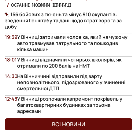
ОСТАННІ НОВИНИ ВІННИЦІ
156 бойових зіткнень та мінус 910 окупантів:
зведення Генштабу та дані щодо втрат ворога за
добу
19:39
У Вінниці затримали чоловіка, який на чужому
авто травмував патрульного та пошкодив
кілька машин
18:01
У Вінниці відзначили чотирьох школярів, які
отримали по 200 балів на НМТ
14:30
На Вінниччині відправили під варту
неповнолітнього, підозрюваного у вчиненні
смертельної ДТП
12:48
У Вінниці розпочали капремонт покрівель у
багатоквартирних будинках за трьома
адресами
ВСІ НОВИНИ