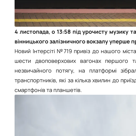
4 листопада, о 13:58 під урочисту музику
вінницького залізничного вокзалу уперше п
Новий Інтерсіті №719 привіз до нашого міста
шести двоповерхових вагонах першого т
незвичайного потягу, на платформі зібр
транспортників, які за кілька хвилин до приї
смартфонів та планшетів.