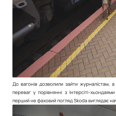
До вагонів дозволили зайти журналістам, а 
переваг у порівнянні з Інтерсіті-хьондаям
перший не фаховий погляд Skoda виглядає нач