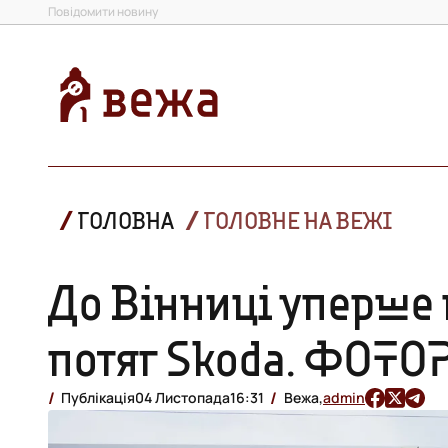
Повідомити новину
ГОЛОВНА
ГОЛОВНЕ НА ВЕЖІ
До Вінниці уперше
потяг Skoda. ФОТ
Публікація
04 Листопада
16:31
Вежа,
admin