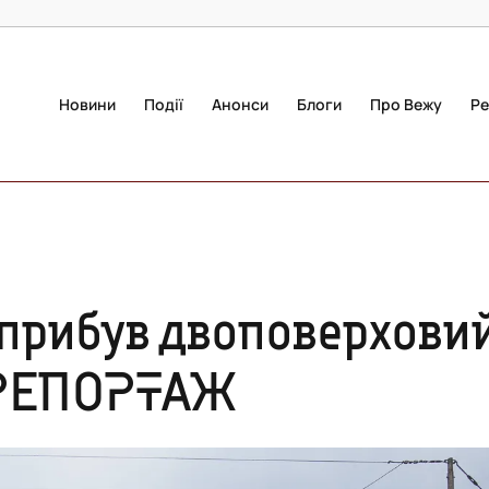
Новини
Події
Анонси
Блоги
Про Вежу
Ре
 прибув двоповерхови
ОРЕПОРТАЖ