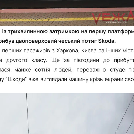
 та із трихвилинною затримкою на першу платфор
рибув двоповерховий чеський потяг Skoda.
 перших пасажирів з Харкова, Києва та інших міст
а другого класу. Ще за півгодини до прибут
алася майже сотня людей, переважно студенті
зду “Шкоди” вже виглядали машину крізь екрани сво