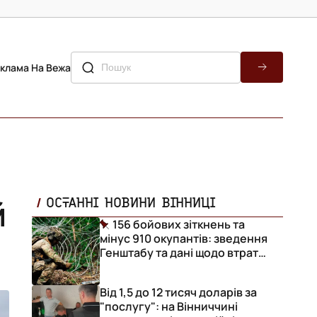
клама На Вежа
й
ОСТАННІ НОВИНИ ВІННИЦІ
156 бойових зіткнень та
мінус 910 окупантів: зведення
Генштабу та дані щодо втрат
ворога за добу
Від 1,5 до 12 тисяч доларів за
"послугу": на Вінниччині