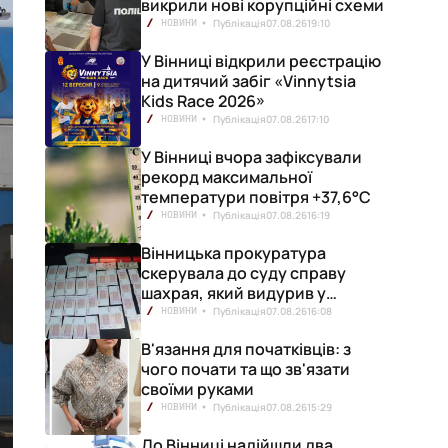
викрили нові корупційні схеми
Публікація
07.08.26
19:10
НОВИНИ
У Вінниці відкрили реєстрацію
на дитячий забіг «Vinnytsia
Kids Race 2026»
Публікація
07.08.26
17:10
НОВИНИ
У Вінниці вчора зафіксували
рекорд максимальної
температури повітря +37,6°С
Публікація
07.08.26
16:19
НОВИНИ
Вінницька прокуратура
скерувала до суду справу
шахрая, який видурив у
вінничанки 154 тисячі гривень
Публікація
07.08.26
16:08
НОВИНИ
В'язання для початківців: з
чого почати та що зв'язати
своїми руками
Публікація
07.08.26
15:29
НОВИНИ
До Вінниці надійшли два