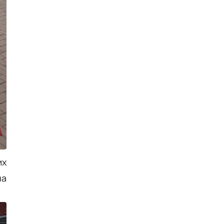
их
на