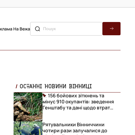
клама На Вежа
ОСТАННІ НОВИНИ ВІННИЦІ
156 бойових зіткнень та
мінус 910 окупантів: зведення
Генштабу та дані щодо втрат
ворога за добу
Рятувальники Вінниччини
чотири рази залучалися до