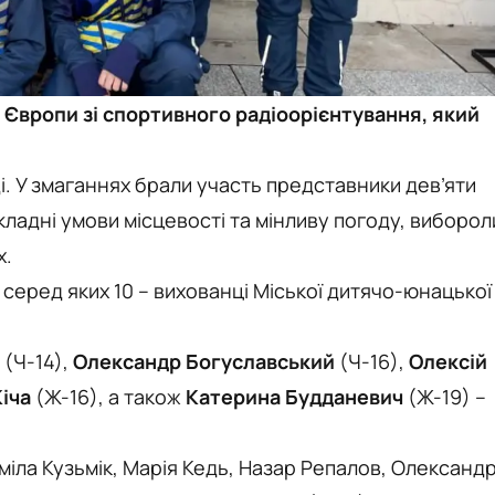
 Європи зі спортивного радіоорієнтування, який
ді. У змаганнях брали участь представники дев’яти
складні умови місцевості та мінливу погоду, виборол
х.
, серед яких 10 – вихованці Міської дитячо-юнацької
(Ч-14),
Олександр Богуславський
(Ч-16),
Олексій
Кіча
(Ж-16), а також
Катерина Будданевич
(Ж-19) –
міла Кузьмік, Марія Кедь, Назар Репалов, Олександ