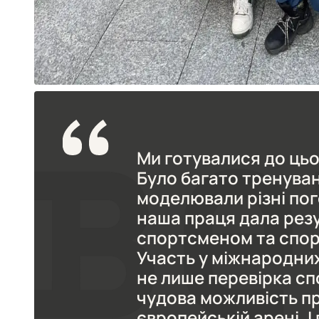
Ми готувалися до цьо
Було багато тренувань
моделювали різні пог
наша праця дала рез
спортсменом та спо
Участь у міжнародних
не лише перевірка сп
чудова можливість пр
європейській арені.