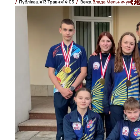
Публікація
13 Травня
14:05
Вежа,
Влада Мельничук