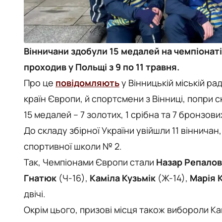
Вінничани здобули 15 медалей на чемпіонаті
проходив у Польщі з 9 по 11 травня.
Про це
повідомляють
у Вінницькій міській ра
країн Європи, й спортсмени з Вінниці, попри 
15 медалей – 7 золотих, 1 срібна та 7 бронзови
До складу збірної України увійшли 11 вінничан
спортивної школи № 2.
Так, Чемпіонами Європи стали
Назар Репалов
Гнатюк
(Ч-16),
Каміла Кузьмік
(Ж-14),
Марія 
двічі.
Окрім цього, призові місця також вибороли Ка