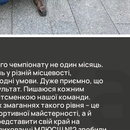
го чемпіонату не один місяць.
 у різній місцевості,
одні умови. Дуже приємно, що
ультат. Пишаюся кожним
ртсменкою нашої команди.
 змаганнях такого рівня – це
ортивної майстерності, а й
едставити свій край на
 І вихованці МДЮСШ №2 зробили