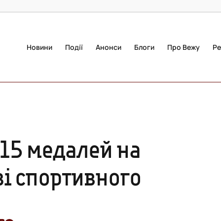
Новини
Події
Анонси
Блоги
Про Вежу
Ре
15 медалей на
зі спортивного