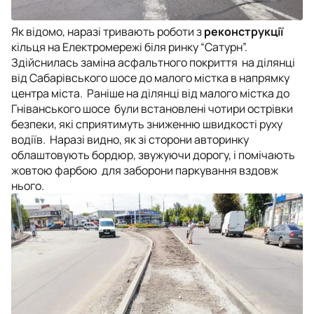
Як відомо, наразі тривають роботи з
реконструкції
кільця на Електромережі біля ринку “Сатурн”.
Здійснилась заміна асфальтного покриття на ділянці
від Сабарівського шосе до малого містка в напрямку
центра міста. Раніше на ділянці від малого містка до
Гніванського шосе були встановлені чотири острівки
безпеки, які сприятимуть зниженню швидкості руху
водіїв. Наразі видно, як зі сторони авторинку
облаштовують бордюр, звужуючи дорогу, і помічають
жовтою фарбою для заборони паркування вздовж
нього.