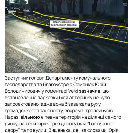
Заступник голови Департаменту комунального
господарства та благоустрою Семенюк Юрій
Володимирович у коментарі Veжі
зазначив
, що
встановлення парковки біля авторинку не було
запроектовано, адже вона б заважала руху
громадського транспорту, зокрема, тролейбусів.
Наразі
вільною
є певна територія на ділянці самого
ринку, на території через дорогу біля “Гостинного
двору” та по вулиці Вишенька, де, за словами Юрія