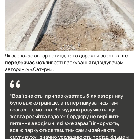
Як зазначає автор петиції, така дорожня розмітка
не
передбачає
можливості паркування відвідувачам
авторинку «Сатурн»:
“Водії знають, припаркуватись біля авторинку
було важко і раніше, а тепер пакуватись там
взагалі не можна. Всі чудово розуміють, що
жовта розмітка вздовж бордюру не вирішить
питання з водіями, які вже зараз її ігнорують, і
все ж паркуються там, тим самим займають
смугу руху і значно ускладнюють проїзд кільцем