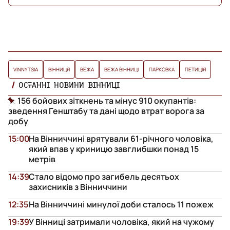
VINNYTSIA
ВІННИЦЯ
ВЕЖА
ВЕЖА ВІННИЦІ
ПАРКОВКА
ПЕТИЦІЯ
ОСТАННІ НОВИНИ ВІННИЦІ
156 бойових зіткнень та мінус 910 окупантів:
зведення Генштабу та дані щодо втрат ворога за
добу
15:00
На Вінниччині врятували 61-річного чоловіка,
який впав у криницю завглибшки понад 15
метрів
14:39
Стало відомо про загибель десятьох
захисників з Вінниччини
12:35
На Вінниччині минулої доби сталось 11 пожеж
19:39
У Вінниці затримали чоловіка, який на чужому