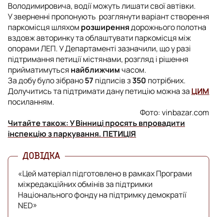
Володимировича, водії можуть лишати свої автівки.
У зверненні пропонують розглянути варіант створення
паркомісця шляхом
розширення
дорожнього полотна
вздовж авторинку та облаштувати паркомісця між
опорами ЛЕП. У Департаменті зазначили, що у разі
підтримання петиції містянами, розгляд і рішення
прийматимуться
найближчим
часом.
За добу було зібрано
57
підписів з
350
потрібних.
Долучитись та підтримати дану петицію можна за
ЦИМ
посиланням.
Фото: vinbazar.com
Читайте також:
У Вінниці просять впровадити
інспекцію з паркування. ПЕТИЦІЯ
«Цей матеріал підготовлено в рамках Програми
міжредакційних обмінів за підтримки
Національного фонду на підтримку демократії
NED»