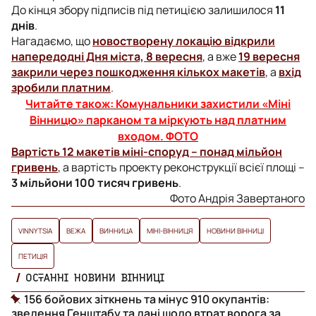
До кінця збору підписів під петицією залишилося
11
днів
.
Нагадаємо, що
новостворену локацію відкрили
напередодні Дня міста, 8 вересня
, а вже
19 вересня
закрили через пошкодження кількох макетів
, а
вхід
зробили платним
.
Читайте також: Комунальники захистили «Міні
Вінницю» парканом та міркують над платним
входом. ФОТО
Вартість 12 макетів міні-споруд –
понад мільйон
гривень
, а вартість проекту реконструкції всієї площі –
3 мільйони 100 тисяч гривень
.
Фото Андрія Завертаного
VINNYTSIA
ВЕЖА
ВИННИЦА
МІНІ-ВІННИЦЯ
НОВИНИ ВІННИЦІ
ПЕТИЦІЯ
ОСТАННІ НОВИНИ ВІННИЦІ
156 бойових зіткнень та мінус 910 окупантів:
зведення Генштабу та дані щодо втрат ворога за