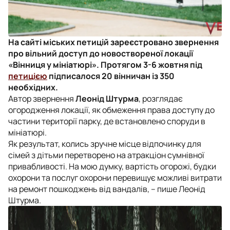
На сайті міських петицій зареєстровано звернення
про вільний доступ до новоствореної локації
«Вінниця у мініатюрі». Протягом 3-6 жовтня під
петицією
підписалося 20 вінничан із 350
необхідних.
Автор звернення
Леонід Штурма
, розглядає
огородження локації, як обмеження права доступу до
частини території парку, де встановлено споруди в
мініатюрі.
Як результат, колись зручне місце відпочинку для
сімей з дітьми перетворено на атракціон сумнівної
привабливості. На мою думку, вартість огорожі, будки
охорони та послуг охорони перевищує можливі витрати
на ремонт пошкоджень від вандалів, – пише Леонід
Штурма.