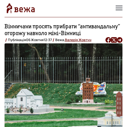
Вінничани просять прибрати “антивандальну”
огорожу навколо міні-Вінниці
Публікація
06 Жовтня
12:37
Вежа,
Валерія Жовтун