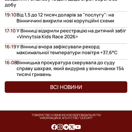
добу
19:10
Від 1,5 до 12 тисяч доларів за "послугу": на
Вінниччині викрили нові корупційні схеми
17:10
У Вінниці відкрили реєстрацію на дитячий забіг
«Vinnytsia Kids Race 2026»
16:19
У Вінниці вчора зафіксували рекорд
максимальної температури повітря +37,6°С
16:08
Вінницька прокуратура скерувала до суду
справу шахрая, який видурив у вінничанки 154
тисячі гривень
ВСІ НОВИНИ
ТОВАРИСТВО З ОБМЕЖЕНОЮ ВІДПОВІДАЛЬНІСТЮ
"ІНФОРМАЦІЙНЕ АГЕНТСТВО "ОСКОРП"