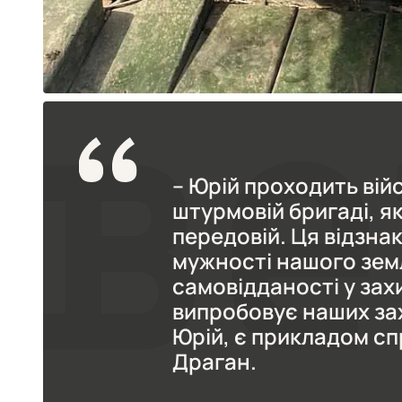
– Юрій проходить вій
штурмовій бригаді, як
передовій. Ця відзна
мужності нашого земл
самовідданості у зах
випробовує наших захи
Юрій, є прикладом сп
Драган.