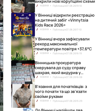
викрили нові корупційні схеми
Публікація
07.08.26
19:10
НОВИНИ
У Вінниці відкрили реєстрацію
на дитячий забіг «Vinnytsia
Kids Race 2026»
Публікація
07.08.26
17:10
НОВИНИ
У Вінниці вчора зафіксували
рекорд максимальної
температури повітря +37,6°С
Публікація
07.08.26
16:19
НОВИНИ
Вінницька прокуратура
скерувала до суду справу
шахрая, який видурив у
вінничанки 154 тисячі гривень
Публікація
07.08.26
16:08
НОВИНИ
В'язання для початківців: з
чого почати та що зв'язати
своїми руками
Публікація
07.08.26
15:29
НОВИНИ
До Вінниці надійшли два