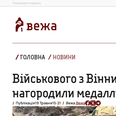
Повідомити новину
ГОЛОВНА
НОВИНИ
Військового з Він
нагородили медалл
Публікація
19 Травня
15:21
Вежа,
Вежа