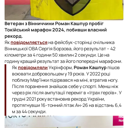
Ветеран з Вінниччини Роман Кашпур пробіг
Токійський марафон 2024, побивши власний
рекорд.
Як
повідомляється
на фейсбук-сторінці очільника
Вінницької ОВА Сергія Борзова, його результат – 42
кілометри за 4 години 50 хвилин 2 секунди. Це на
годину кращий результат за його попередні марафони.
Як
повідомляли
Укрінформ,
Роман Кашпур
пішов
воювати добровольцем у 19 років. У 2022 році
поблизу Марʼїнки підірвався на міні, втратив ногу.
Після поранення знайшов себе у спорті. Менш ніж
через рік після ампутації переміг в «Іграх героїв». У
грудні 2021 року встановив рекорд України,
протягнувши 16-тонний літак Ан-26 на відстань 6,4
м за 44 секунди.