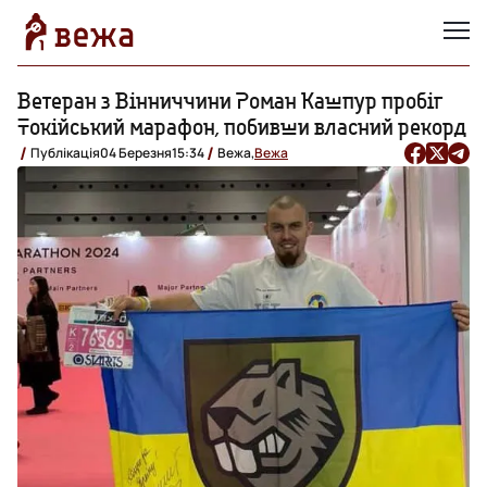
Ветеран з Вінниччини Роман Кашпур пробіг
Токійський марафон, побивши власний рекорд
Публікація
04 Березня
15:34
Вежа,
Вежа