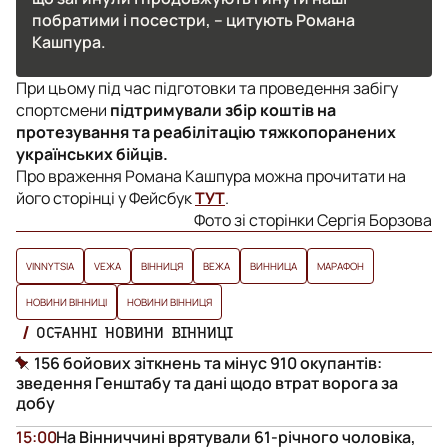
побратими і посестри, – цитують Романа
Кашпура.
При цьому під час підготовки та проведення забігу
спортсмени
підтримували збір коштів на
протезування та реабілітацію тяжкопоранених
українських бійців.
Про враження Романа Кашпура можна прочитати на
його сторінці у Фейсбук
ТУТ
.
Фото зі сторінки Сергія Борзова
VINNYTSIA
VЕЖА
ВІННИЦЯ
ВЕЖА
ВИННИЦА
МАРАФОН
НОВИНИ ВІННИЦІ
НОВИНИ ВІННИЦЯ
ОСТАННІ НОВИНИ ВІННИЦІ
156 бойових зіткнень та мінус 910 окупантів:
зведення Генштабу та дані щодо втрат ворога за
добу
15:00
На Вінниччині врятували 61-річного чоловіка,