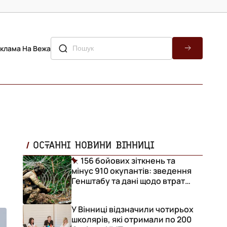
клама На Вежа
ОСТАННІ НОВИНИ ВІННИЦІ
156 бойових зіткнень та
мінус 910 окупантів: зведення
Генштабу та дані щодо втрат
ворога за добу
У Вінниці відзначили чотирьох
школярів, які отримали по 200