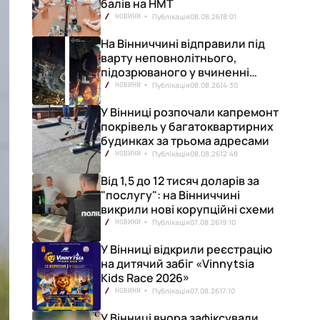
балів на НМТ
Публікація
08.08.26
18:01
НОВИНИ
На Вінниччині відправили під
варту неповнолітнього,
підозрюваного у вчиненні
смертельної ДТП
Публікація
08.08.26
14:30
НОВИНИ
У Вінниці розпочали капремонт
покрівель у багатоквартирних
будинках за трьома адресами
Публікація
08.08.26
12:48
НОВИНИ
Від 1,5 до 12 тисяч доларів за
"послугу": на Вінниччині
викрили нові корупційні схеми
Публікація
07.08.26
19:10
НОВИНИ
У Вінниці відкрили реєстрацію
на дитячий забіг «Vinnytsia
Kids Race 2026»
Публікація
07.08.26
17:10
НОВИНИ
У Вінниці вчора зафіксували