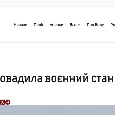
Новини
Події
Анонси
Блоги
Про Вежу
Ре
овадила воєнний стан