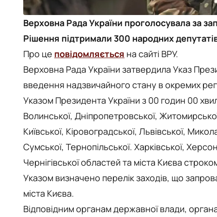
Верховна Рада України проголосувала за зап
Рішення підтримали 300 народних депутатів
Про це
повідомляється
на сайті ВРУ.
Верховна Рада України затвердила Указ Прези
введення надзвичайного стану в окремих регі
Указом Президента України з 00 годин 00 хвил
Волинської, Дніпропетровської, Житомирської,
Київської, Кіровоградської, Львівської, Микола
Сумської, Тернопільської. Харківської, Херсо
Чернігівської областей та міста Києва строко
Указом визначено перелік заходів, що запров
міста Києва.
Відповідним органам державної влади, орган