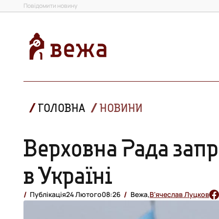
Повідомити новину
ГОЛОВНА
НОВИНИ
Верховна Рада запр
в Україні
Публікація
24 Лютого
08:26
Вежа,
В'ячеслав Луцков