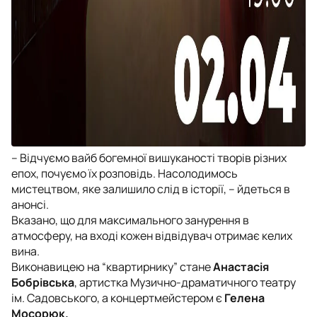
– Відчуємо вайб богемної вишуканості творів різних
епох, почуємо їх розповідь. Насолодимось
мистецтвом, яке залишило слід в історії, – йдеться в
анонсі.
Вказано, що для максимального занурення в
атмосферу, на вході кожен відвідувач отримає келих
вина.
Виконавицею на “квартирнику” стане
Анастасія
Бобрівська
, артистка Музично-драматичного театру
ім. Садовського, а концертмейстером є
Гелена
Мосорюк.