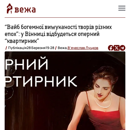
“Вайб богемної вишуканості творів різних
епох”: у Вінниці відбудеться оперний
“квартирник”
Публікація
28 Березня
19:28
Вежа,
В'ячеслав Луцков