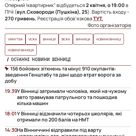
Оперний !квартирник” відбудеться
2 квітня, о 19:00
в
ПІЧі (
вул.Сковороди (Пушкіна), 25
). Вартість входу –
270 гривень.
Реєстрація обов’язкова
ТУТ.
Фото організаторів
VINNYTSIA
VЕЖА
ВІННИЦЯ
ВЕЖА
ВИННИЦА
НОВИНИ ВІННИЦІ
НОВИНИ ВІННИЦЯ
ОСТАННІ НОВИНИ ВІННИЦІ
156 бойових зіткнень та мінус 910 окупантів:
зведення Генштабу та дані щодо втрат ворога за
добу
19:39
У Вінниці затримали чоловіка, який на чужому
авто травмував патрульного та пошкодив
кілька машин
18:01
У Вінниці відзначили чотирьох школярів, які
отримали по 200 балів на НМТ
14:30
На Вінниччині відправили під варту
неповнолітнього, підозрюваного у вчиненні