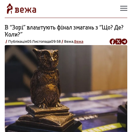
В “Зорі” влаштують фінал змагань з “Що? Де?
Коли?”
Публікація
05 Листопада
09:58
Вежа,
Вежа