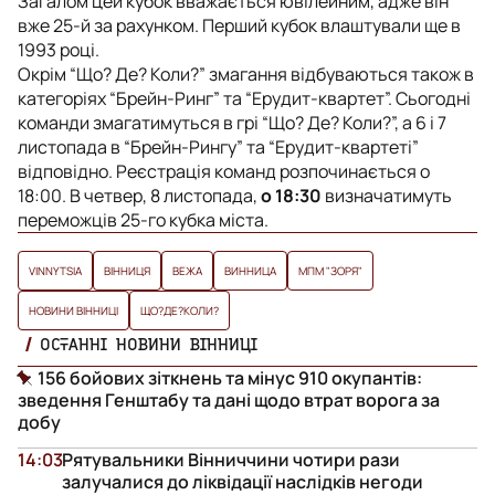
Загалом цей кубок вважається ювілейним, адже він
вже 25-й за рахунком. Перший кубок влаштували ще в
1993 році.
Окрім “Що? Де? Коли?” змагання відбуваються також в
категоріях “Брейн-Ринг” та “Ерудит-квартет”. Сьогодні
команди змагатимуться в грі “Що? Де? Коли?”, а 6 і 7
листопада в “Брейн-Рингу” та “Ерудит-квартеті”
відповідно. Реєстрація команд розпочинається о
18:00. В четвер, 8 листопада,
о 18:30
визначатимуть
переможців 25-го кубка міста.
VINNYTSIA
ВІННИЦЯ
ВЕЖА
ВИННИЦА
МПМ "ЗОРЯ"
НОВИНИ ВІННИЦІ
ЩО?ДЕ?КОЛИ?
ОСТАННІ НОВИНИ ВІННИЦІ
156 бойових зіткнень та мінус 910 окупантів:
зведення Генштабу та дані щодо втрат ворога за
добу
14:03
Рятувальники Вінниччини чотири рази
залучалися до ліквідації наслідків негоди