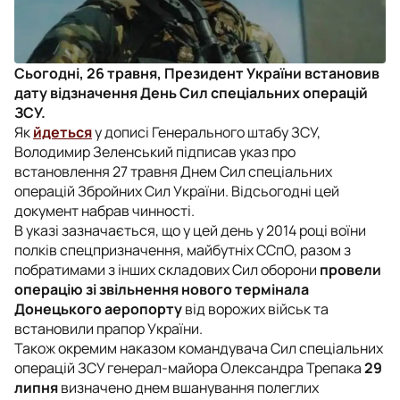
Сьогодні, 26 травня, Президент України встановив
дату відзначення День Сил спеціальних операцій
ЗСУ.
Як
йдеться
у дописі Генерального штабу ЗСУ,
Володимир Зеленський підписав указ про
встановлення 27 травня Днем Сил спеціальних
операцій Збройних Сил України. Відсьогодні цей
документ набрав чинності.
В указі зазначається, що у цей день у 2014 році воїни
полків спецпризначення, майбутніх ССпО, разом з
побратимами з інших складових Сил оборони
провели
операцію зі звільнення нового термінала
Донецького аеропорту
від ворожих військ та
встановили прапор України.
Також окремим наказом командувача Сил спеціальних
операцій ЗСУ генерал-майора Олександра Трепака
29
липня
визначено днем вшанування полеглих