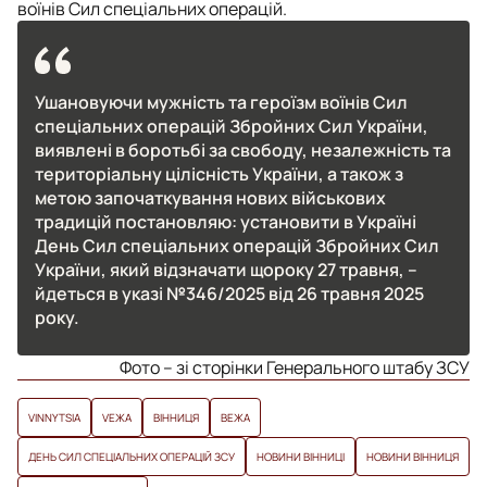
воїнів Сил спеціальних операцій.
Ушановуючи мужність та героїзм воїнів Сил
спеціальних операцій Збройних Сил України,
виявлені в боротьбі за свободу, незалежність та
територіальну цілісність України, а також з
метою започаткування нових військових
традицій постановляю: установити в Україні
День Сил спеціальних операцій Збройних Сил
України, який відзначати щороку 27 травня, –
йдеться в указі №346/2025 від 26 травня 2025
року.
Фото – зі сторінки Генерального штабу ЗСУ
VINNYTSIA
VЕЖА
ВІННИЦЯ
ВЕЖА
ДЕНЬ СИЛ СПЕЦІАЛЬНИХ ОПЕРАЦІЙ ЗСУ
НОВИНИ ВІННИЦІ
НОВИНИ ВІННИЦЯ