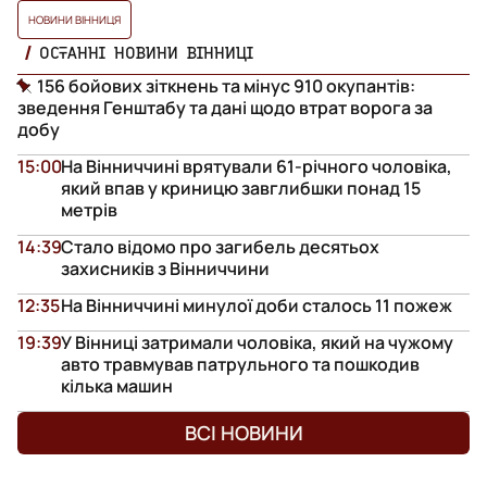
НОВИНИ ВІННИЦЯ
ОСТАННІ НОВИНИ ВІННИЦІ
156 бойових зіткнень та мінус 910 окупантів:
зведення Генштабу та дані щодо втрат ворога за
добу
15:00
На Вінниччині врятували 61-річного чоловіка,
який впав у криницю завглибшки понад 15
метрів
14:39
Стало відомо про загибель десятьох
захисників з Вінниччини
12:35
На Вінниччині минулої доби сталось 11 пожеж
19:39
У Вінниці затримали чоловіка, який на чужому
авто травмував патрульного та пошкодив
кілька машин
ВСІ НОВИНИ