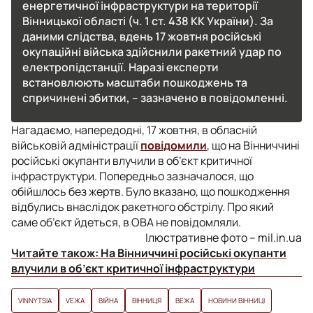
енергетичної інфраструктури на території
Вінницької області (ч. 1 ст. 438 КК України). За
даними слідства, вдень 17 жовтня російські
окупаційні війська здійснили ракетний удар по
електропідстанції. Наразі експерти
встановлюють масштаби пошкоджень та
спричинені збитки, – зазначено в повідомленні.
Нагадаємо, напередодні, 17 жовтня, в обласній
військовій адміністрації
повідомили
, що на Вінниччині
російські окупанти влучили в об’єкт критичної
інфраструктури. Попередньо зазначалося, що
обійшлось без жертв. Було вказано, що пошкодження
відбулись внаслідок ракетного обстрілу. Про який
саме об’єкт йдеться, в ОВА не повідомляли.
Ілюстративне фото – mil.in.ua
Читайте також:
На Вінниччині російські окупанти
влучили в об’єкт критичної інфраструктури
VINNYTSIA
VЕЖА
ВІЙНА
ВІННИЦЯ
ВЕЖА
НОВИНИ ВІННИЦІ