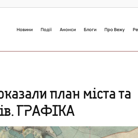
Новини
Події
Анонси
Блоги
Про Вежу
Ре
оказали план міста та
ів. ГРАФІКА