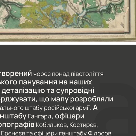
створений
через понад півстоліття
ького панування на наших
деталізацію та супровідні
ерджувати, що мапу розробляли
А
ального штабу російської армії.
енштабу
, офіцери
Гангард
топографів
Кобильков, Костирєв,
, Брєнєєв та офіцери генштабу Філосов,