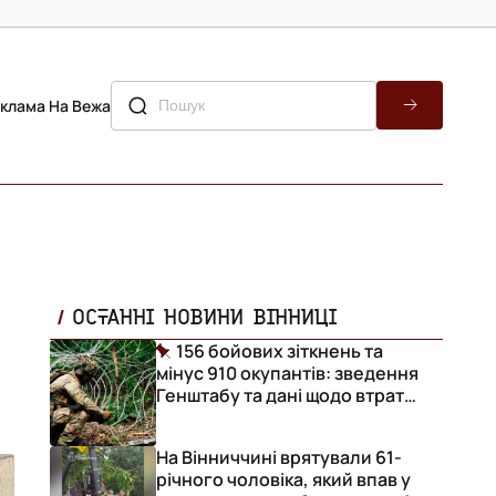
клама На Вежа
ОСТАННІ НОВИНИ ВІННИЦІ
156 бойових зіткнень та
мінус 910 окупантів: зведення
Генштабу та дані щодо втрат
ворога за добу
На Вінниччині врятували 61-
річного чоловіка, який впав у