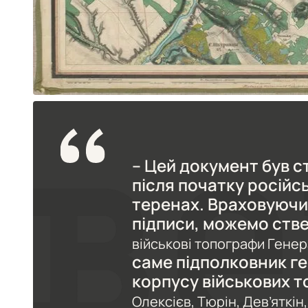
– Цей документ був 
після початку російс
теренах. Враховуючи 
підписи, можемо ств
військові топографи Генер
саме підполковник г
корпусу військових 
Олексієв, Тюрін, Дев’яткін