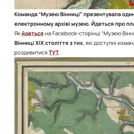
Команда “Музею Вінниці” презентувала один 
електронному архіві музею. Йдеться про пла
Як
йдеться
на Facebook-сторінці “Музею Вінни
Вінниці ХІХ століття з тих
, які доступні кома
роздивитися
ТУТ
.