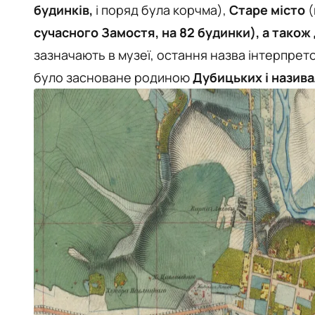
будинків,
і поряд була корчма),
Старе місто
(
сучасного Замостя, на 82 будинки), а тако
зазначають в музеї, остання назва інтерпре
було засноване родиною
Дубицьких і назив