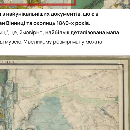
з найунікальніших документів, що є в
н Вінниці та околиць 1840-х років.
ці”, це, ймовірно,
найбільш деталізована мапа
нді музею. У великому розмірі мапу можна