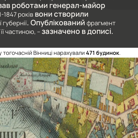
вав роботами генерал-майор
вони створили
1-1847 років
. Опублікований
 губернії
фрагмент
зазначено в дописі.
її частиною, –
 у тогочасній Вінниці нарахували
471 будинок
.