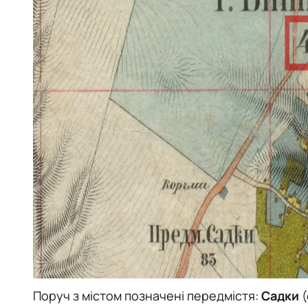
Поруч з містом позначені передмістя:
Садки
(