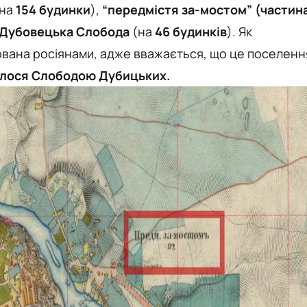
на
154 будинки
),
“передмістя за-мостом” (частин
ж Дубовецька Слобода
(на
46 будинків
). Як
тована росіянами, адже вважається, що це поселенн
алося Слободою Дубицьких.