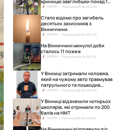
криницю завглибшки понад 15
метрів
Публікація
09.08.26
15:00
НОВИНИ
Стало відомо про загибель
десятьох захисників з
Вінниччини
Публікація
09.08.26
14:39
НОВИНИ
На Вінниччині минулої доби
сталось 11 пожеж
Публікація
09.08.26
12:35
НОВИНИ
У Вінниці затримали чоловіка,
який на чужому авто травмував
патрульного та пошкодив
кілька машин
Публікація
08.08.26
19:39
НОВИНИ
У Вінниці відзначили чотирьох
школярів, які отримали по 200
балів на НМТ
Публікація
08.08.26
18:01
НОВИНИ
На Вінниччині відправили під