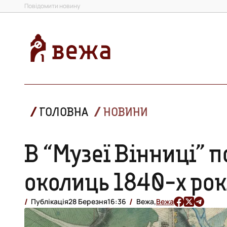
Повідомити новину
ГОЛОВНА
НОВИНИ
В “Музеї Вінниці” п
околиць 1840-х рок
Публікація
28 Березня
16:36
Вежа,
Вежа