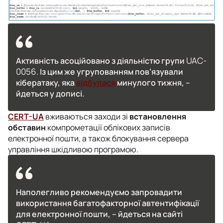
UAC-
Активність асоційовано з діяльністю групи
0056.
Із цим же угрупованням пов’язували
кібератаку, яка
відбулася
минулого тижня, –
йдеться у дописі.
CERT-UA
вживаються заходи зі
встановлення
обставин
компрометації облікових записів
електронної пошти, а також блокування сервера
управління шкідливою програмою.
Наполегливо рекомендуємо запровадити
використання багатофакторної автентифікації
для електронної пошти, – йдеться на сайті