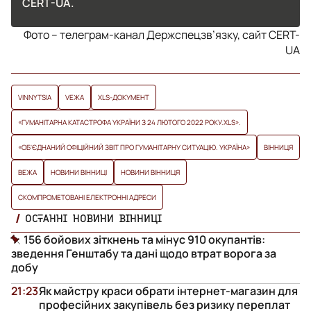
CERT-UA.
Фото – телеграм-канал Держспецзв’язку, сайт CERT-
UA
VINNYTSIA
VЕЖА
XLS-ДОКУМЕНТ
«ГУМАНІТАРНА КАТАСТРОФА УКРАЇНИ З 24 ЛЮТОГО 2022 РОКУ.XLS».
«ОБ'ЄДНАНИЙ ОФІЦІЙНИЙ ЗВІТ ПРО ГУМАНІТАРНУ СИТУАЦІЮ. УКРАЇНА»
ВІННИЦЯ
ВЕЖА
НОВИНИ ВІННИЦІ
НОВИНИ ВІННИЦЯ
СКОМПРОМЕТОВАНІ ЕЛЕКТРОННІ АДРЕСИ
ОСТАННІ НОВИНИ ВІННИЦІ
156 бойових зіткнень та мінус 910 окупантів:
зведення Генштабу та дані щодо втрат ворога за
добу
21:23
Як майстру краси обрати інтернет-магазин для
професійних закупівель без ризику переплат