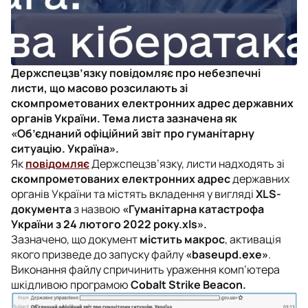
Держспецзв’язку повідомляє про небезпечні
листи, що масово розсилають зі
скомпрометованих електронних адрес державних
органів України. Тема листа зазначена як
«Об’єднаний офіційний звіт про гуманітарну
ситуацію. Україна».
Як
повідомляє
Держспецзв’язку, листи надходять зі
скомпрометованих електронних адрес
державних
органів України та містять вкладення у вигляді
XLS-
документа
з назвою
«Гуманітарна катастрофа
України з 24 лютого 2022 року.xls».
Зазначено, що документ
містить макрос
, активація
якого призведе до запуску файлу
«baseupd.exe»
.
Виконання файлу спричинить ураження комп’ютера
шкідливою програмою
Cobalt Strike Beacon.