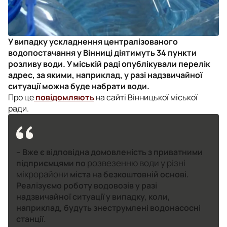
У випадку ускладнення централізованого
водопостачання у Вінниці діятимуть 34 пункти
розливу води. У міській раді опублікували перелік
адрес, за якими, наприклад, у разі надзвичайної
ситуації можна буде набрати води.
Про це
повідомляють
на сайті Вінницької міської
ради.
– Вже є відповідна домовленість з приватними
розвезенню води у різні
підприємцями по
мікрорайони
міста на безкоштовній основі.
Реалізуємо роботу водовозів у разі
надзвичайної ситуації у випадку, коли,
наприклад, будуть знеструмлені водонасосні
станції.