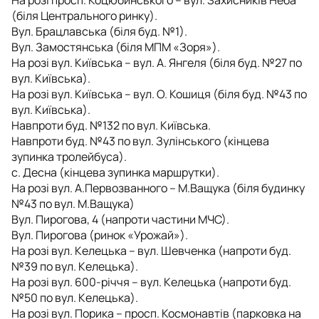
(біля Центрального ринку).
Вул. Брацлавська (біля буд. №1).
Вул. Замостянська (біля МПМ «Зоря»).
На розі вул. Київська – вул. А. Янгеля (біля буд. №27 по
вул. Київська).
На розі вул. Київська – вул. О. Кошиця (біля буд. №43 по
вул. Київська).
Навпроти буд. №132 по вул. Київська.
Навпроти буд. №43 по вул. Зулінського (кінцева
зупинка тролейбуса).
с. Десна (кінцева зупинка маршрутки).
На розі вул. А.Первозванного – М.Ващука (біля будинку
№43 по вул. М.Ващука)
Вул. Пирогова, 4 (напроти частини МЧС).
Вул. Пирогова (ринок «Урожай»).
На розі вул. Келецька – вул. Шевченка (напроти буд.
№39 по вул. Келецька).
На розі вул. 600-річчя – вул. Келецька (напроти буд.
№50 по вул. Келецька).
На розі вул. Порика – просп. Космонавтів (парковка на