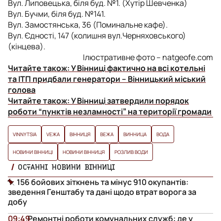
Вул. Липовецька, біля буд. №1. (Хутір Шевченка)
Вул. Бучми, біля буд. №141.
Вул. Замостянська, 36 (Поминальне кафе).
Вул. Єдності, 147 (колишня вул.Черняховського)
(кінцева).
Ілюстративне фото – natgeofe.com
Читайте також:
У Вінниці фактично на всі котельні
та ІТП придбали генератори – Вінницький міський
голова
Читайте також:
У Вінниці затвердили порядок
роботи “пунктів незламності” на території громади
VINNYTSIA
VЕЖА
ВІННИЦЯ
ВЕЖА
ВИННИЦА
ВОДА
НОВИНИ ВІННИЦІ
НОВИНИ ВІННИЦЯ
РОЗЛИВ ВОДИ
ОСТАННІ НОВИНИ ВІННИЦІ
156 бойових зіткнень та мінус 910 окупантів:
зведення Генштабу та дані щодо втрат ворога за
добу
09:49
Ремонтні роботи комунальних служб: де у