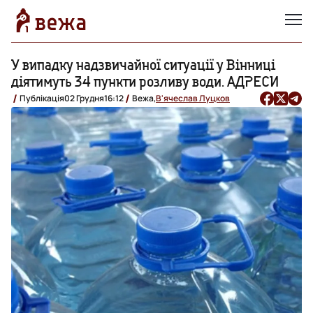
У випадку надзвичайної ситуації у Вінниці
діятимуть 34 пункти розливу води. АДРЕСИ
Публікація
02 Грудня
16:12
Вежа,
В'ячеслав Луцков