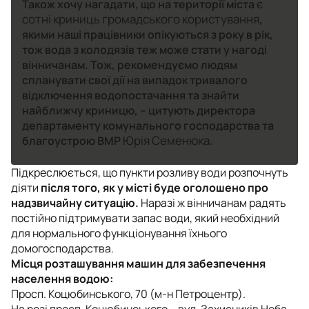
є
Також хочу нагадати, що на території міста
сотні криниць громадського користування
,
якими наші працівники опікуються з року в рік,
тож вода з колодязів теж може стати у нагоді
вінничанам. Тож, рекомендуємо людям
спланувати свої дії на випадок тривалого
відключення водопостачання та знайти
найближчу криницю, – цитують директора
департаменту комунального господарства та
Юрія Семенюка
благоустрою ВМР
.
Підкреслюється, що пункти розливу води розпочнуть
діяти
після того, як у місті буде оголошено про
надзвичайну ситуацію.
Наразі ж вінничанам радять
постійно підтримувати запас води, який необхідний
для нормального функціонування їхнього
домогосподарства.
Місця розташування машин для забезпечення
населення водою:
Просп. Коцюбинського, 70 (м-н Петроцентр).
На розі просп. Коцюбинського – вул. Захисників Неба