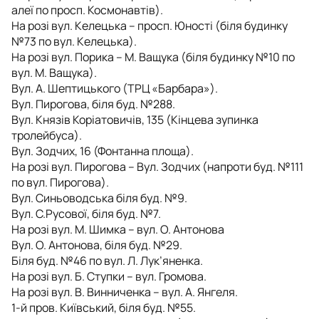
алеї по просп. Космонавтів).
На розі вул. Келецька – просп. Юності (біля будинку
№73 по вул. Келецька).
На розі вул. Порика – М. Ващука (біля будинку №10 по
вул. М. Ващука).
Вул. А. Шептицького (ТРЦ «Барбара»).
Вул. Пирогова, біля буд. №288.
Вул. Князів Коріатовичів, 135 (Кінцева зупинка
тролейбуса).
Вул. Зодчих, 16 (Фонтанна площа).
На розі вул. Пирогова – Вул. Зодчих (напроти буд. №111
по вул. Пирогова).
Вул. Синьоводська біля буд. №9.
Вул. С.Русової, біля буд. №7.
На розі вул. М. Шимка – вул. О. Антонова
Вул. О. Антонова, біля буд. №29.
Біля буд. №46 по вул. Л. Лук’яненка.
На розі вул. Б. Ступки – вул. Громова.
На розі вул. В. Винниченка – вул. А. Янгеля.
1-й пров. Київський, біля буд. №55.