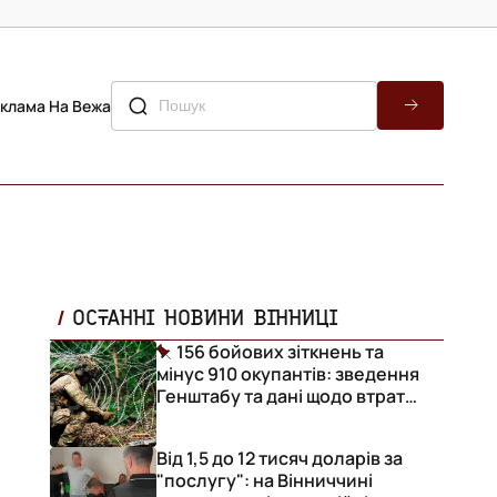
клама На Вежа
ОСТАННІ НОВИНИ ВІННИЦІ
156 бойових зіткнень та
мінус 910 окупантів: зведення
Генштабу та дані щодо втрат
ворога за добу
Від 1,5 до 12 тисяч доларів за
"послугу": на Вінниччині