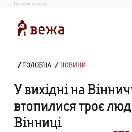
Повідомити новину
ГОЛОВНА
НОВИНИ
У вихідні на Вінни
втопилися троє люд
Вінниці