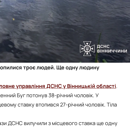
втопилися троє людей. Ще одну людину
ловне управління ДСНС у Вінницькій області
.
денний Буг потонув 38-річний чоловік. У
цевому ставку втопився 27-річний чоловік. Тіла
зи ДСНС вилучили з місцевого ставка ще одну