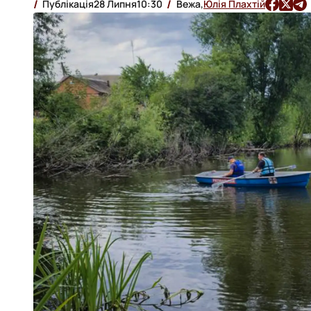
Публікація
28 Липня
10:30
Вежа,
Юлія Плахтій