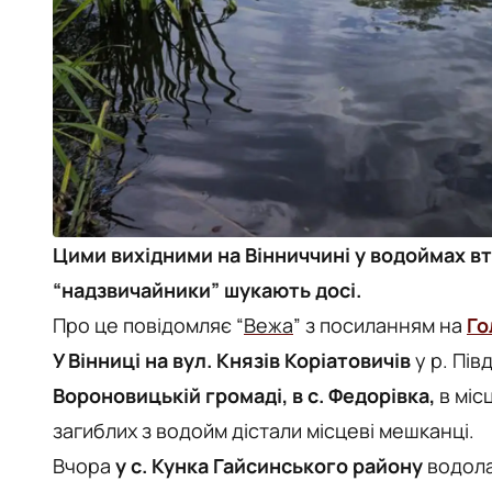
Цими вихідними на Вінниччині у водоймах 
“надзвичайники” шукають досі.
Про це повідомляє “
Вежа
” з посиланням на
Го
У Вінниці на вул. Князів Коріатовичів
у р. Пів
Вороновицькій громаді, в с. Федорівка,
в міс
загиблих з водойм дістали місцеві мешканці.
Вчора
у с. Кунка Гайсинського району
водола