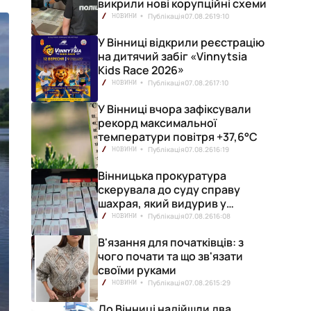
викрили нові корупційні схеми
Публікація
07.08.26
19:10
НОВИНИ
У Вінниці відкрили реєстрацію
на дитячий забіг «Vinnytsia
Kids Race 2026»
Публікація
07.08.26
17:10
НОВИНИ
У Вінниці вчора зафіксували
рекорд максимальної
температури повітря +37,6°С
Публікація
07.08.26
16:19
НОВИНИ
Вінницька прокуратура
скерувала до суду справу
шахрая, який видурив у
вінничанки 154 тисячі гривень
Публікація
07.08.26
16:08
НОВИНИ
В'язання для початківців: з
чого почати та що зв'язати
своїми руками
Публікація
07.08.26
15:29
НОВИНИ
До Вінниці надійшли два