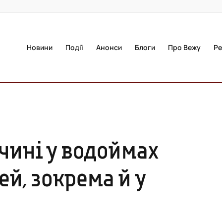
Новини
Події
Анонси
Блоги
Про Вежу
Ре
ччині у водоймах
ей, зокрема й у