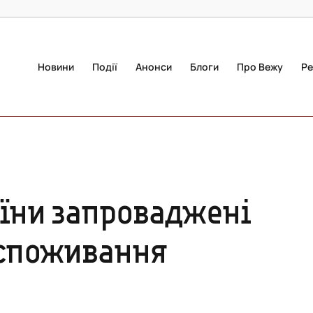
Новини
Події
Анонси
Блоги
Про Вежу
Ре
раїни запроваджені
 споживання