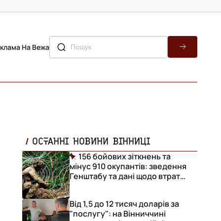
клама На Вежа
ОСТАННІ НОВИНИ ВІННИЦІ
156 бойових зіткнень та
мінус 910 окупантів: зведення
Генштабу та дані щодо втрат
ворога за добу
Від 1,5 до 12 тисяч доларів за
"послугу": на Вінниччині