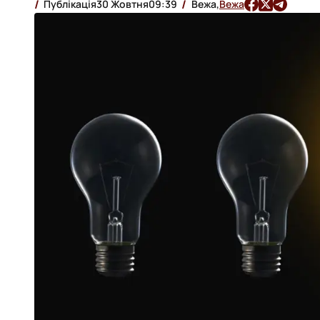
Публікація
30 Жовтня
09:39
Вежа,
Вежа