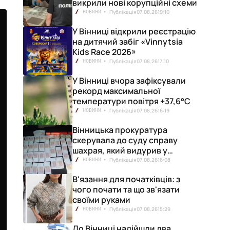
викрили нові корупційні схеми
Публікація
07.08.26
19:10
НОВИНИ
У Вінниці відкрили реєстрацію
на дитячий забіг «Vinnytsia
Kids Race 2026»
Публікація
07.08.26
17:10
НОВИНИ
У Вінниці вчора зафіксували
рекорд максимальної
температури повітря +37,6°С
Публікація
07.08.26
16:19
НОВИНИ
Вінницька прокуратура
скерувала до суду справу
шахрая, який видурив у
вінничанки 154 тисячі гривень
Публікація
07.08.26
16:08
НОВИНИ
В'язання для початківців: з
чого почати та що зв'язати
своїми руками
Публікація
07.08.26
15:29
НОВИНИ
До Вінниці надійшли два