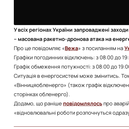
У всіх регіонах України запроваджені захо
– масована ракетно-дронова атака на енерг
Про це повідомляє «
Вежа
» з посиланням на
У
Графіки погодинних відключень: з 08:00 до 19:0
Графік обмеження потужності: з 08:00 до 19:
Ситуація в енергосистемі може змінитись. То
«Вінницяобленерго» (також графік відключен
сторінках обленерго).
Додамо, що раніше
повідомлялось
про аварій
«відновлювальні роботи розпочнуться одразу,