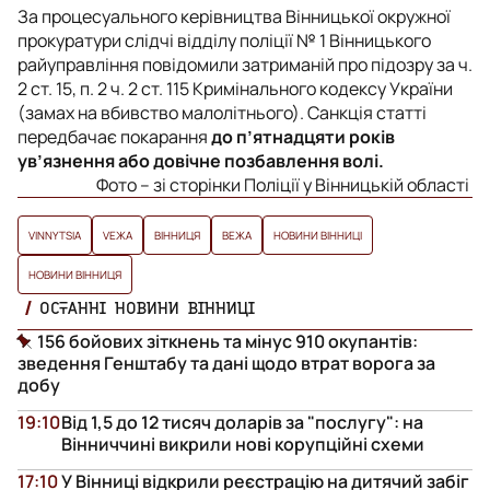
За процесуального керівництва Вінницької окружної
прокуратури слідчі відділу поліції № 1 Вінницького
райуправління повідомили затриманій про підозру за ч.
2 ст. 15, п. 2 ч. 2 ст. 115 Кримінального кодексу України
(замах на вбивство малолітнього). Санкція статті
передбачає покарання
до п’ятнадцяти років
ув’язнення або довічне позбавлення волі.
Фото – зі сторінки Поліції у Вінницькій області
VINNYTSIA
VЕЖА
ВІННИЦЯ
ВЕЖА
НОВИНИ ВІННИЦІ
НОВИНИ ВІННИЦЯ
ОСТАННІ НОВИНИ ВІННИЦІ
156 бойових зіткнень та мінус 910 окупантів:
зведення Генштабу та дані щодо втрат ворога за
добу
19:10
Від 1,5 до 12 тисяч доларів за "послугу": на
Вінниччині викрили нові корупційні схеми
17:10
У Вінниці відкрили реєстрацію на дитячий забіг