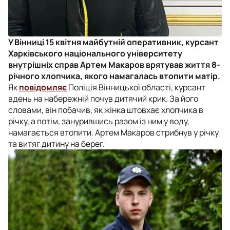
У Вінниці 15 квітня майбутній оперативник, курсант
Харківського національного університету
внутрішніх справ Артем Макаров врятував життя 8-
річного хлопчика, якого намагалась втопити матір.
Як
повідомляє
Поліція Вінницької області, курсант
вдень на набережній почув дитячий крик. За його
словами, він побачив, як жінка штовхає хлопчика в
річку, а потім, занурившись разом із ним у воду,
намагається втопити. Артем Макаров стрибнув у річку
та витяг дитину на берег.