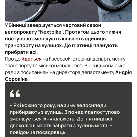
У Вінниці завершується черговий сезон
велопрокату “Nextbike”. Протягом цього тижня
поступово зменшують кількість одиниць
транспорту на вулицях. До п’ятниці планують
прибрати всі.
Про це
йдеться
на Facebook-сторінці департаменту
транспорту та міської мобільності Вінницької міської
ради з посиланням на директора департаменту
Андрія
Сорокіна
.
– Як і кожного року, на зиму велосипеди
прибирають з вулиць. З понеділка поступово
зменшується їхня кількість. До п’ятниці всі
двоколісні мають забрати з вулиць міста, –
повідомив посадовець.