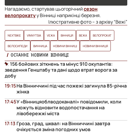
Нагадаємо, стартував цьогорічний
сезон
велопрокату
у Вінниці наприкінці березня.
Ілюстративне фото – з архіву “Вежі”
NEXTBIKE
VINNYTSIA
VЕЖА
ВІННИЦЯ
ВЕЖА
ВЕЛОПРОКАТ
ВЕЛОСИПЕДИ
ВИННИЦА
НОВИНИ ВІННИЦІ
НОВИНИ ВІННИЦЯ
ОСТАННІ НОВИНИ ВІННИЦІ
156 бойових зіткнень та мінус 910 окупантів:
зведення Генштабу та дані щодо втрат ворога за
добу
19:15
На Вінниччині під час пожежі загинула 85-річна
жінка
17:45
У «Вінницяоблводоканалі» повідомили, коли
можуть відновити водопостачання на
лівобережжі міста
17:13
Гроза, град, шквал: на Вінниччині завтра
очікується зміна погодних умов