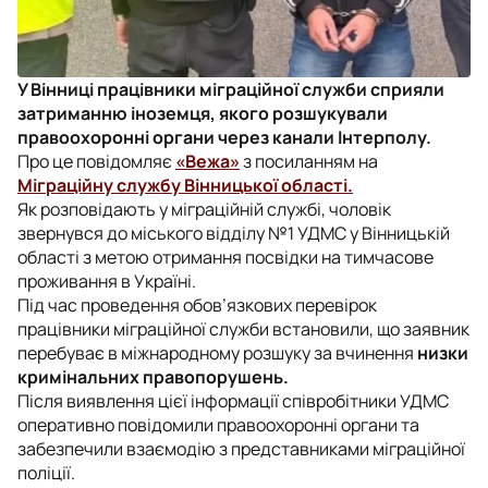
У Вінниці працівники міграційної служби сприяли
затриманню іноземця, якого розшукували
правоохоронні органи через канали Інтерполу.
Про це повідомляє
«Вежа»
з посиланням на
Міграційну службу Вінницької області.
Як розповідають у міграційній службі, чоловік
звернувся до міського відділу №1 УДМС у Вінницькій
області з метою отримання посвідки на тимчасове
проживання в Україні.
Під час проведення обов’язкових перевірок
працівники міграційної служби встановили, що заявник
перебуває в міжнародному розшуку за вчинення
низки
кримінальних правопорушень.
Після виявлення цієї інформації співробітники УДМС
оперативно повідомили правоохоронні органи та
забезпечили взаємодію з представниками міграційної
поліції.