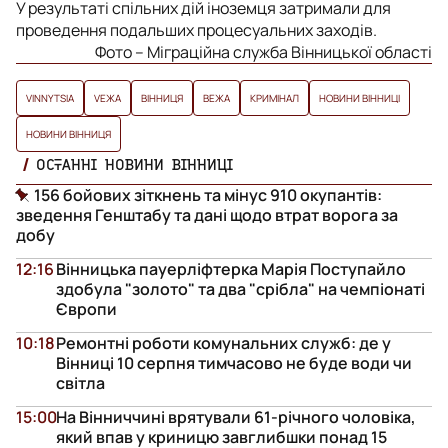
У результаті спільних дій іноземця затримали для
проведення подальших процесуальних заходів.
Фото – Міграційна служба Вінницької області
VINNYTSIA
VЕЖА
ВІННИЦЯ
ВЕЖА
КРИМІНАЛ
НОВИНИ ВІННИЦІ
НОВИНИ ВІННИЦЯ
ОСТАННІ НОВИНИ ВІННИЦІ
156 бойових зіткнень та мінус 910 окупантів:
зведення Генштабу та дані щодо втрат ворога за
добу
12:16
Вінницька пауерліфтерка Марія Поступайло
здобула "золото" та два "срібла" на чемпіонаті
Європи
10:18
Ремонтні роботи комунальних служб: де у
Вінниці 10 серпня тимчасово не буде води чи
світла
15:00
На Вінниччині врятували 61-річного чоловіка,
який впав у криницю завглибшки понад 15