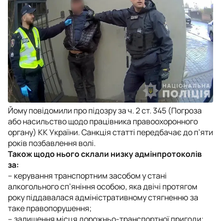
Йому повідомили про підозру за ч. 2 ст. 345 (Погроза
або насильство щодо працівника правоохоронного
органу) КК України. Санкція статті передбачає до п’яти
років позбавлення волі.
Також щодо нього склали низку адмінпротоколів
за:
– керування транспортним засобом у стані
алкогольного сп’яніння особою, яка двічі протягом
року піддавалася адміністративному стягненню за
таке правопорушення;
– залишення місця дорожньо-транспортної пригоди;