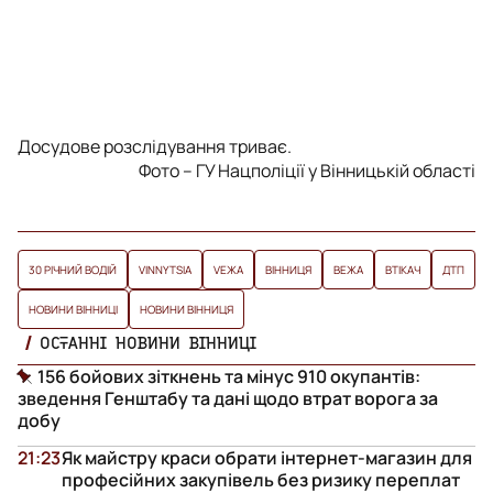
Досудове розслідування триває.
Фото – ГУ Нацполіції у Вінницькій області
30 РІЧНИЙ ВОДІЙ
VINNYTSIA
VЕЖА
ВІННИЦЯ
ВЕЖА
ВТІКАЧ
ДТП
НОВИНИ ВІННИЦІ
НОВИНИ ВІННИЦЯ
ОСТАННІ НОВИНИ ВІННИЦІ
156 бойових зіткнень та мінус 910 окупантів:
зведення Генштабу та дані щодо втрат ворога за
добу
21:23
Як майстру краси обрати інтернет-магазин для
професійних закупівель без ризику переплат