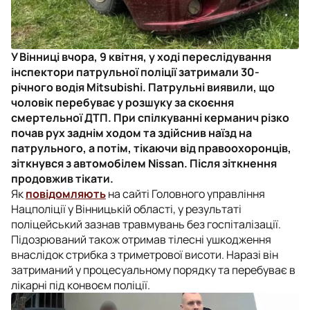
У Вінниці вчора, 9 квітня, у ході переслідування
інспектори патрульної поліції затримали 30-
річного водія Mitsubishi. Патрульні виявили, що
чоловік перебуває у розшуку за скоєння
смертельної ДТП. При спілкуванні керманич різко
почав рух заднім ходом та здійснив наїзд на
патрульного, а потім, тікаючи від правоохоронців,
зіткнувся з автомобілем Nissan. Після зіткнення
продовжив тікати.
Як
повідомляють
на сайті Головного управління
Нацполіції у Вінницькій області, у результаті
поліцейський зазнав травмувань без госпіталізації.
Підозрюваний також отримав тілесні ушкодження
внаслідок стрибка з триметрової висоти. Наразі він
затриманий у процесуальному порядку та перебуває в
лікарні під конвоєм поліції.