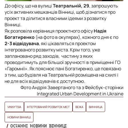
До офісу, що на вулиці
Театральній, 29
, запрошують
усіх активних мешканців Вінниці, щоб дізнатися про
проект та ділитися власними ідеями з розвитку
Вінниці.
Як розповіла керівниця проектного офісу
Надія
Богатиренко
(на фото в окулярах), кожного дня є по
2-3 відвідувача
, які цікавляться проектом
інтегрованого розвитку міста. Крім того, уже
заплановано ряд заходів, частину з яких
проводитимуть для більшої зручності в приміщенні ГО
«Гаромнії». Як пояснює пані Богатиренко, це повязано
з тим, що будівля на Театральній розміщена на схилі і
не для всіх відвідувачів є доступною.
Фото Андрія Завертаного та з Фейсбук-сторінки
Integrated Urban Development in Ukraine
VINNYTSIA
ІНТЕГРОВАНИЙ РОЗВИТОК МІСТ
ВЕЖА
ВИННИЦА
НОВИНИ ВІННИЦІ
ОСТАННІ НОВИНИ ВІННИЦІ