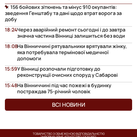
156 бойових зіткнень та мінус 910 окупантів:
зведення Генштабу та дані щодо втрат ворога за
добу
18:24
Через аварійний ремонт сьогодні і до завтра
значна частина Вінниці залишиться без води
18:08
На Вінниччині рятувальники врятували жінку,
яка потребувала термінової медичної
допомоги
15:59
У Вінниці розпочали підготовку до
реконструкції очисних споруд у Сабарові
15:48
На Вінниччині під час пожежі в будинку
постраждав 75-річний чоловік
ВСІ НОВИНИ
ТОВАРИСТВО З ОБМЕЖЕНОЮ ВІДПОВІДАЛЬНІСТЮ
"ІНФОРМАЦІЙНЕ АГЕНТСТВО "ОСКОРП"