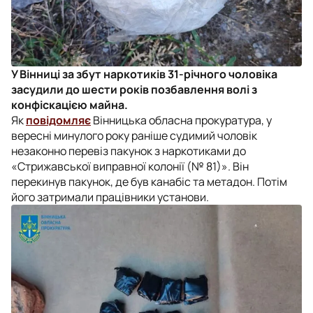
У Вінниці за збут наркотиків 31-річного чоловіка
засудили до шести років позбавлення волі з
конфіскацією майна.
Як
повідомляє
Вінницька обласна прокуратура, у
вересні минулого року раніше судимий чоловік
незаконно перевіз пакунок з наркотиками до
«Стрижавської виправної колонії (№ 81)». Він
перекинув пакунок, де був канабіс та метадон. Потім
його затримали працівники установи.