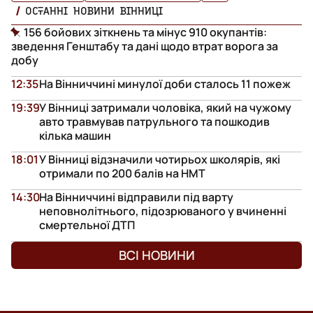
ОСТАННІ НОВИНИ ВІННИЦІ
156 бойових зіткнень та мінус 910 окупантів:
зведення Генштабу та дані щодо втрат ворога за
добу
12:35
На Вінниччині минулої доби сталось 11 пожеж
19:39
У Вінниці затримали чоловіка, який на чужому
авто травмував патрульного та пошкодив
кілька машин
18:01
У Вінниці відзначили чотирьох школярів, які
отримали по 200 балів на НМТ
14:30
На Вінниччині відправили під варту
неповнолітнього, підозрюваного у вчиненні
смертельної ДТП
ВСІ НОВИНИ