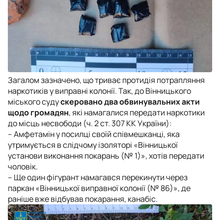
Загалом зазначено, що триває протидія потрапляння
наркотиків у виправні колонії. Так, до Вінницького
міського суду
скеровано два обвинувальних акти
щодо громадян
, які намагалися передати наркотики
до місць несвободи (ч. 2 ст. 307 КК України):
– Амфетамін у посилці своїй співмешканці, яка
утримується в слідчому ізоляторі «Вінницької
установи виконання покарань (№ 1)», хотів передати
чоловік.
– Ще один фігурант намагався перекинути через
паркан «Вінницької виправної колонії (№ 86)», де
раніше вже відбував покарання, канабіс.