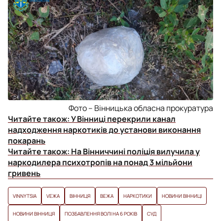
Фото – Вінницька обласна прокуратура
Читайте також:
У Вінниці перекрили канал
надходження наркотиків до установи виконання
покарань
Читайте також:
На Вінниччині поліція вилучила у
наркодилера психотропів на понад 3 мільйони
гривень
VINNYTSIA
VЕЖА
ВІННИЦЯ
ВЕЖА
НАРКОТИКИ
НОВИНИ ВІННИЦІ
НОВИНИ ВІННИЦЯ
ПОЗБАВЛЕННЯ ВОЛІ НА 6 РОКІВ
СУД