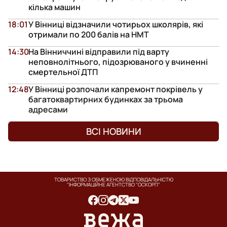
кілька машин
18:01
У Вінниці відзначили чотирьох школярів, які
отримали по 200 балів на НМТ
14:30
На Вінниччині відправили під варту
неповнолітнього, підозрюваного у вчиненні
смертельної ДТП
12:48
У Вінниці розпочали капремонт покрівель у
багатоквартирних будинках за трьома
адресами
ВСІ НОВИНИ
ТОВАРИСТВО З ОБМЕЖЕНОЮ ВІДПОВІДАЛЬНІСТЮ
"ІНФОРМАЦІЙНЕ АГЕНТСТВО "ОСКОРП"