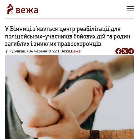
У Вінниці з’явиться центр реабілітації для
поліцейських-учасників бойових дій та родин
загиблих і зниклих правоохоронців
Публікація
04 Червня
10:22
Вежа,
Вежа