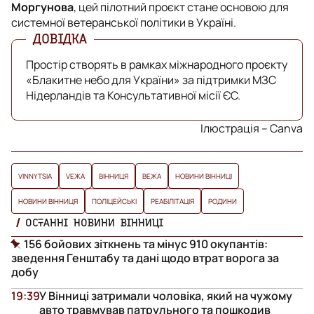
Моргунова
, цей пілотний проєкт стане основою для
системної ветеранської політики в Україні.
Простір створять в рамках міжнародного проєкту
«Блакитне небо для України» за підтримки МЗС
Нідерландів та Консультативної місії ЄС.
Ілюстрація – Canva
VINNYTSIA
VЕЖА
ВІННИЦЯ
ВЕЖА
НОВИНИ ВІННИЦІ
НОВИНИ ВІННИЦЯ
ПОЛІЦЕЙСЬКІ
РЕАБІЛІТАЦІЯ
РОДИНИ
ОСТАННІ НОВИНИ ВІННИЦІ
156 бойових зіткнень та мінус 910 окупантів:
зведення Генштабу та дані щодо втрат ворога за
добу
19:39
У Вінниці затримали чоловіка, який на чужому
авто травмував патрульного та пошкодив