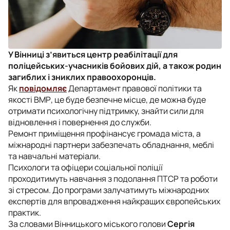
У Вінниці з’явиться центр реабілітації для
поліцейських-учасників бойових дій, а також родин
загиблих і зниклих правоохоронців.
Як
повідомляє
Департамент правової політики та
якості ВМР, це буде безпечне місце, де можна буде
отримати психологічну підтримку, знайти сили для
відновлення і повернення до служби.
Ремонт приміщення профінансує громада міста, а
міжнародні партнери забезпечать обладнання, меблі
та навчальні матеріали.
Психологи та офіцери соціальної поліції
проходитимуть навчання з подолання ПТСР та роботи
зі стресом. До програми залучатимуть міжнародних
експертів для впровадження найкращих європейських
практик.
За словами Вінницького міського голови
Сергія