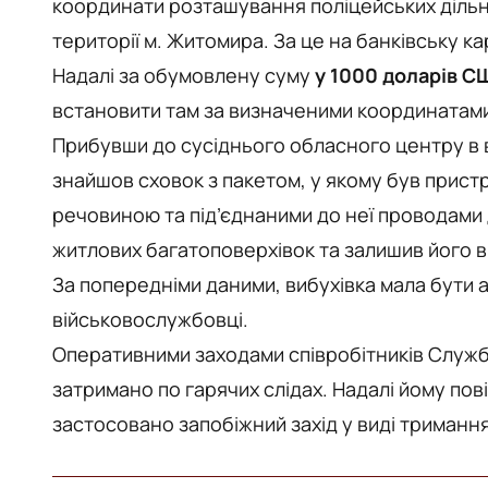
координати розташування поліцейських дільни
території м. Житомира. За це на банківську к
Надалі за обумовлену суму
у 1000 доларів С
встановити там за визначеними координатам
Прибувши до сусіднього обласного центру в 
знайшов сховок з пакетом, у якому був прист
речовиною та під’єднаними до неї проводами 
житлових багатоповерхівок та залишив його в
За попередніми даними, вибухівка мала бути 
військовослужбовці.
Оперативними заходами співробітників Служ
затримано по гарячих слідах. Надалі йому по
застосовано запобіжний захід у виді тримання