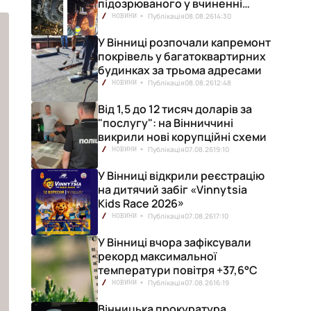
підозрюваного у вчиненні
смертельної ДТП
Публікація
08.08.26
14:30
НОВИНИ
У Вінниці розпочали капремонт
покрівель у багатоквартирних
будинках за трьома адресами
Публікація
08.08.26
12:48
НОВИНИ
Від 1,5 до 12 тисяч доларів за
"послугу": на Вінниччині
викрили нові корупційні схеми
Публікація
07.08.26
19:10
НОВИНИ
У Вінниці відкрили реєстрацію
на дитячий забіг «Vinnytsia
Kids Race 2026»
Публікація
07.08.26
17:10
НОВИНИ
У Вінниці вчора зафіксували
рекорд максимальної
температури повітря +37,6°С
Публікація
07.08.26
16:19
НОВИНИ
Вінницька прокуратура