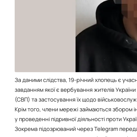
За даними слідства, 19-річний хлопець є уча
завданням якої є вербування жителів Україн
(СВП) та застосування їх щодо військовослуж
Крім того, члени мережі займаються збором 
у проведенні підривної діяльності проти Украї
Зокрема підозрюваний через Telegram переда