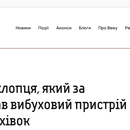
Новини
Події
Анонси
Блоги
Про Вежу
Ре
лопця, який за
в вибуховий пристрій
хівок