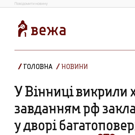
Повідомити новину
ГОЛОВНА
НОВИНИ
У Вінниці викрили х
завданням рф закла
у дворі багатоповер