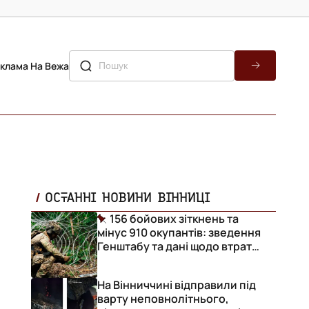
клама На Вежа
ОСТАННІ НОВИНИ ВІННИЦІ
156 бойових зіткнень та
мінус 910 окупантів: зведення
Генштабу та дані щодо втрат
ворога за добу
На Вінниччині відправили під
варту неповнолітнього,