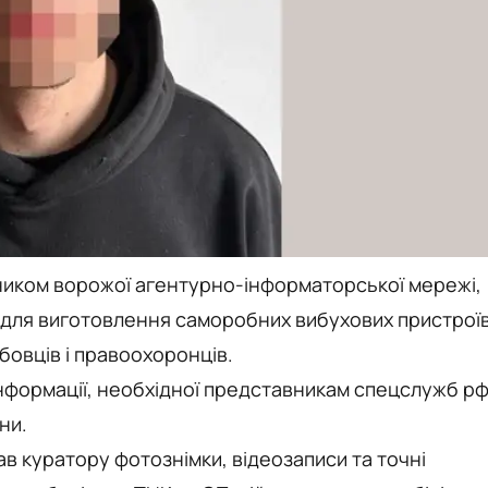
сником ворожої агентурно-інформаторської мережі,
и для виготовлення саморобних вибухових пристрої
бовців і правоохоронців.
інформації, необхідної представникам спецслужб р
ни.
в куратору фотознімки, відеозаписи та точні