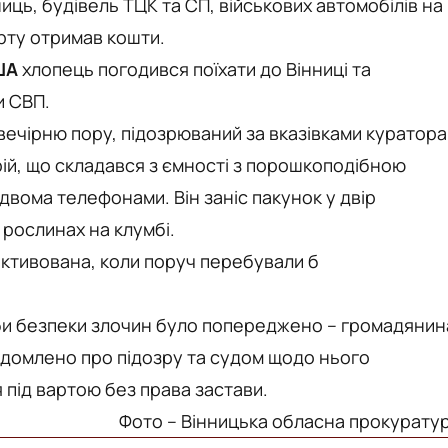
ць, будівель ТЦК та СП, військових автомобілів на
арту отримав кошти.
ША
хлопець погодився поїхати до Вінниці та
и СВП.
вечірню пору, підозрюваний за вказівками куратора
рій, що складався з ємності з порошкоподібною
двома телефонами. Він заніс пакунок у двір
 рослинах на клумбі.
активована, коли поруч перебували б
би безпеки злочин було попереджено – громадянин
відомлено про підозру та судом щодо нього
 під вартою без права застави.
Фото – Вінницька обласна прокурату