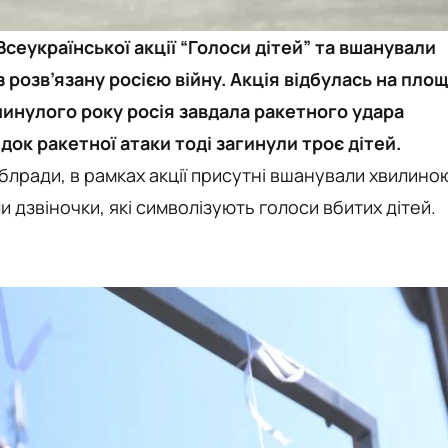
Всеукраїнської акції “Голоси дітей” та вшанували
 розв’язану росією війну. Акція відбулась на площ
минулого року росія завдала ракетного удара
док ракетної атаки тоді загинули троє дітей.
блради, в рамках акції присутні вшанували хвилино
и дзвіночки, які символізують голоси вбитих дітей.