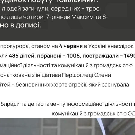
 людей загинули, серед них – троє
уло лише чотири, 7-річний Максим та 8-
но в дописі.
 прокурора, станом на
4 червня
в Україні внаслідок
ули
485 дітей, поранені – 1005, постраждали – 149
аційної діяльності та комунікацій з громадськістю
початкована з ініціативи Першої леді Олени
ітей – безневинних жертв агресії, який заснувала
облради та департаменту інформаційної діяльності 
комунікацій з громадськістю О