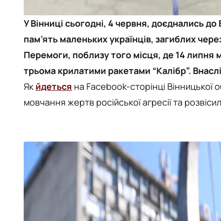
У Вінниці сьогодні, 4 червня, доєднались до 
пам’ять маленьких українців, загиблих через
Перемоги, поблизу того місця, де 14 липня 
трьома крилатими ракетами “Калібр”. Внаслі
Як
йдеться
на Facebook-сторінці Вінницької о
мовчання жертв російської агресії та розвісил