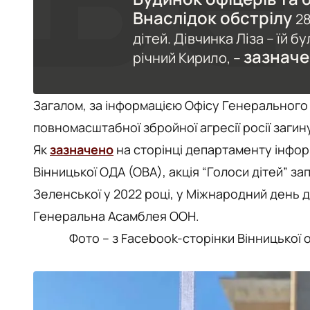
Внаслідок обстрілу
28
дітей. Дівчинка Ліза – їй б
зазначе
річний Кирило, –
Загалом, за інформацією Офісу Генерального
повномасштабної збройної агресії росії загин
Як
зазначено
на сторінці департаменту інформ
Вінницької ОДА (ОВА), акція “Голоси дітей” за
Зеленської у 2022 році, у Міжнародний день д
Генеральна Асамблея ООН.
Фото – з Facebook-сторінки Вінницької 