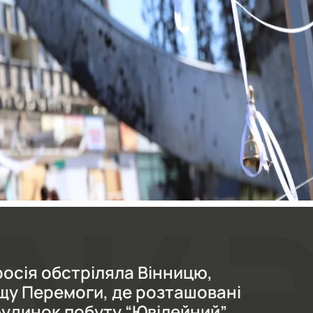
росія обстріляла Вінницю,
щу Перемоги, де розташовані
будинок побуту “Ювілейний”.