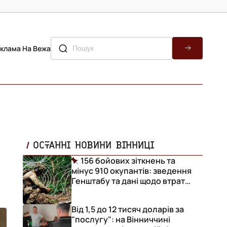
клама На Вежа
ОСТАННІ НОВИНИ ВІННИЦІ
156 бойових зіткнень та
мінус 910 окупантів: зведення
Генштабу та дані щодо втрат
ворога за добу
Від 1,5 до 12 тисяч доларів за
"послугу": на Вінниччині