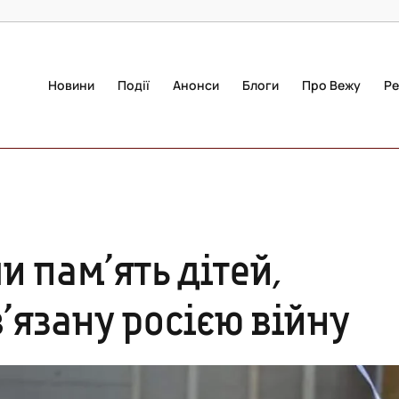
Новини
Події
Анонси
Блоги
Про Вежу
Ре
и пам’ять дітей,
’язану росією війну