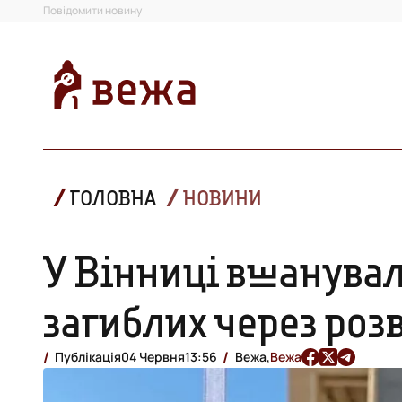
Повідомити новину
ГОЛОВНА
НОВИНИ
У Вінниці вшанувал
загиблих через розв
Публікація
04 Червня
13:56
Вежа,
Вежа