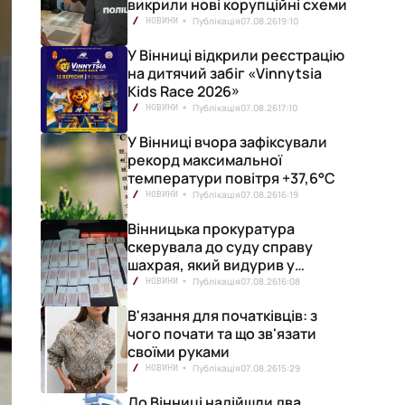
викрили нові корупційні схеми
Публікація
07.08.26
19:10
НОВИНИ
У Вінниці відкрили реєстрацію
на дитячий забіг «Vinnytsia
Kids Race 2026»
Публікація
07.08.26
17:10
НОВИНИ
У Вінниці вчора зафіксували
рекорд максимальної
температури повітря +37,6°С
Публікація
07.08.26
16:19
НОВИНИ
Вінницька прокуратура
скерувала до суду справу
шахрая, який видурив у
вінничанки 154 тисячі гривень
Публікація
07.08.26
16:08
НОВИНИ
В'язання для початківців: з
чого почати та що зв'язати
своїми руками
Публікація
07.08.26
15:29
НОВИНИ
До Вінниці надійшли два