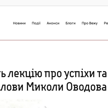
Новини
Події
Анонси
Блоги
Про Вежу
Ре
ь лекцію про успіхи та
олови Миколи Оводова