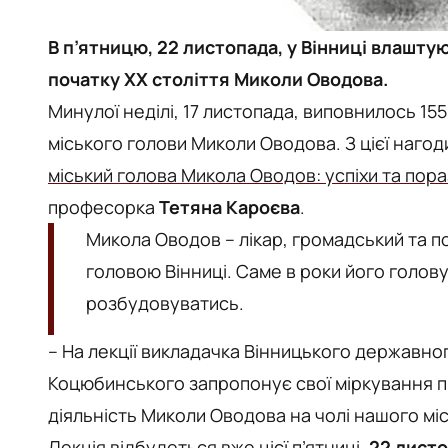
В п’ятницю, 22 листопада, у Вінниці влашту
початку ХХ століття Миколи Оводова.
Минулої неділі, 17 листопада, виповнилось 1
міського голови Миколи Оводова. З цієї нагоди
міський голова Микола Оводов: успіхи та пора
професорка
Тетяна Кароєва
.
Микола Оводов – лікар, громадський та пол
головою Вінниці. Саме в роки його голов
розбудовуватись.
–
На лекції викладачка Вінницького державног
Коцюбинського запропонує свої міркування п
діяльність Миколи Оводова на чолі нашого міст
Лекція відбудеться вже цієї п’ятниці,
22 листо