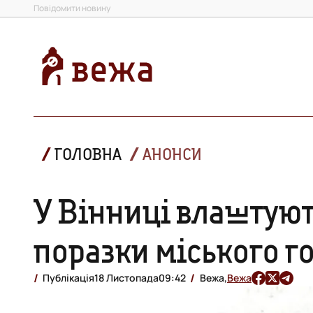
Повідомити новину
ГОЛОВНА
АНОНСИ
У Вінниці влаштуют
поразки міського г
Публікація
18 Листопада
09:42
Вежа,
Вежа