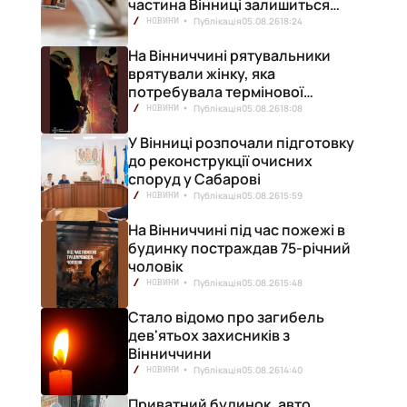
частина Вінниці залишиться
без води
Публікація
05.08.26
18:24
НОВИНИ
На Вінниччині рятувальники
врятували жінку, яка
потребувала термінової
медичної допомоги
Публікація
05.08.26
18:08
НОВИНИ
У Вінниці розпочали підготовку
до реконструкції очисних
споруд у Сабарові
Публікація
05.08.26
15:59
НОВИНИ
На Вінниччині під час пожежі в
будинку постраждав 75-річний
чоловік
Публікація
05.08.26
15:48
НОВИНИ
Стало відомо про загибель
дев'ятьох захисників з
Вінниччини
Публікація
05.08.26
14:40
НОВИНИ
Приватний будинок, авто,