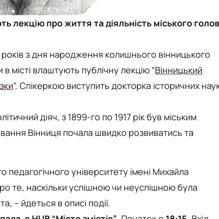
ють лекцію про життя та діяльність міського голо
55 років з дня народження колишнього вінницького
 в місті влаштують публічну лекцію “
Вінницький
зки
”. Спікеркою виступить докторка історичних наук
ітичний діяч, з 1899-го по 1917 рік був міським
ування Вінниця почала швидко розвиватись та
о педагогічного університету імені Михайла
ро те, наскільки успішною чи неуспішною була
а, – йдеться в описі події.
пада, в HUB “Місто змістів”
. Початок о
18:15
. Вхід