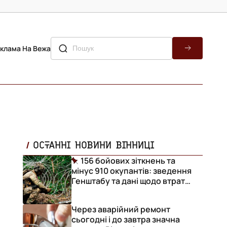
клама На Вежа
ОСТАННІ НОВИНИ ВІННИЦІ
156 бойових зіткнень та
мінус 910 окупантів: зведення
Генштабу та дані щодо втрат
ворога за добу
Через аварійний ремонт
сьогодні і до завтра значна