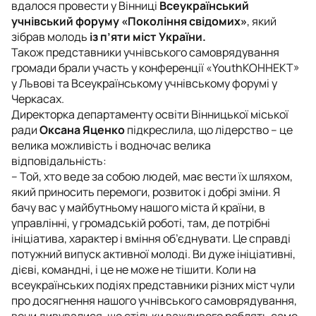
вдалося провести у Вінниці
Всеукраїнський
учнівський форуму «Покоління свідомих»
, який
зібрав молодь
із п’яти міст України.
Також представники учнівського самоврядування
громади брали участь у конференції «YouthКОННЕКТ»
у Львові та Всеукраїнському учнівському форумі у
Черкасах.
Директорка департаменту освіти Вінницької міської
ради
Оксана Яценко
підкреслила, що лідерство – це
велика можливість і водночас велика
відповідальність:
– Той, хто веде за собою людей, має вести їх шляхом,
який приносить перемоги, розвиток і добрі зміни. Я
бачу вас у майбутньому нашого міста й країни, в
управлінні, у громадській роботі, там, де потрібні
ініціатива, характер і вміння об’єднувати. Це справді
потужний випуск активної молоді. Ви дуже ініціативні,
дієві, командні, і це не може не тішити. Коли на
всеукраїнських подіях представники різних міст чули
про досягнення нашого учнівського самоврядування,
вони дивувалися, що стільки важливого роблять саме