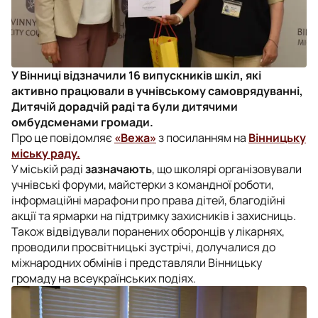
У Вінниці відзначили 16 випускників шкіл, які
активно працювали в учнівському самоврядуванні,
Дитячій дорадчій раді та були дитячими
омбудсменами громади.
Про це повідомляє
«Вежа»
з посиланням на
Вінницьку
міську раду.
У міській раді
зазначають
, що школярі організовували
учнівські форуми, майстерки з командної роботи,
інформаційні марафони про права дітей, благодійні
акції та ярмарки на підтримку захисників і захисниць.
Також відвідували поранених оборонців у лікарнях,
проводили просвітницькі зустрічі, долучалися до
міжнародних обмінів і представляли Вінницьку
громаду на всеукраїнських подіях.