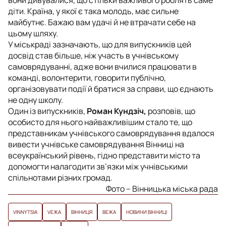
діти. Країна, у якої є така молодь, має сильне
майбутнє. Бажаю вам удачі й не втрачати себе на
цьому шляху.
У міськраді зазначають, що для випускників цей
досвід став більше, ніж участь в учнівському
самоврядуванні, адже вони вчилися працювати в
команді, волонтерити, говорити публічно,
організовувати події й братися за справи, що єднають
не одну школу.
Один із випускників,
Роман Кундзіч,
розповів, що
особисто для нього найважливішим стало те, що
представникам учнівського самоврядування вдалося
вивести учнівське самоврядування Вінниці на
всеукраїнський рівень, гідно представити місто та
допомогти налагодити зв’язки між учнівськими
спільнотами різних громад.
Фото – Вінницька міська рада
VINNYTSIA
VЕЖА
ВІННИЦЯ
ВЕЖА
НОВИНИ ВІННИЦІ