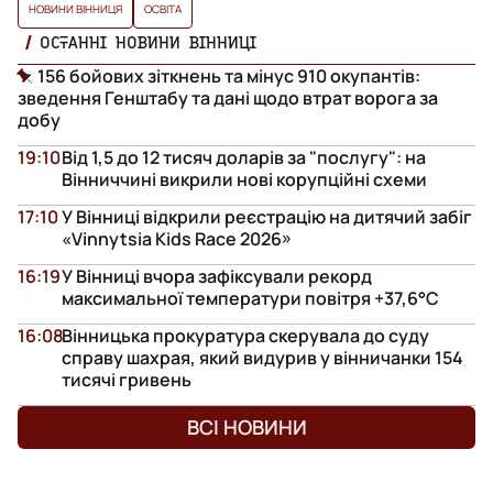
НОВИНИ ВІННИЦЯ
ОСВІТА
ОСТАННІ НОВИНИ ВІННИЦІ
156 бойових зіткнень та мінус 910 окупантів:
зведення Генштабу та дані щодо втрат ворога за
добу
19:10
Від 1,5 до 12 тисяч доларів за "послугу": на
Вінниччині викрили нові корупційні схеми
17:10
У Вінниці відкрили реєстрацію на дитячий забіг
«Vinnytsia Kids Race 2026»
16:19
У Вінниці вчора зафіксували рекорд
максимальної температури повітря +37,6°С
16:08
Вінницька прокуратура скерувала до суду
справу шахрая, який видурив у вінничанки 154
тисячі гривень
ВСІ НОВИНИ