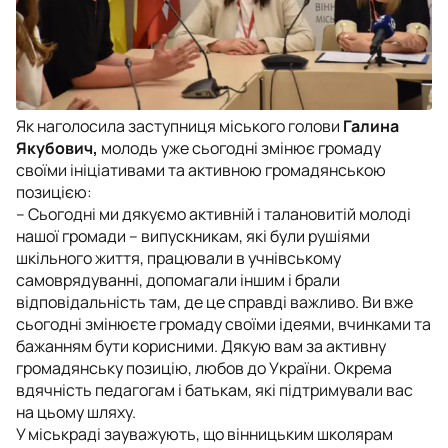
Як наголосила заступниця міського голови
Галина
Якубович,
молодь уже сьогодні змінює громаду
своїми ініціативами та активною громадянською
позицією:
– Сьогодні ми дякуємо активній і талановитій молоді
нашої громади – випускникам, які були рушіями
шкільного життя, працювали в учнівському
самоврядуванні, допомагали іншим і брали
відповідальність там, де це справді важливо. Ви вже
сьогодні змінюєте громаду своїми ідеями, вчинками та
бажанням бути корисними. Дякую вам за активну
громадянську позицію, любов до України. Окрема
вдячність педагогам і батькам, які підтримували вас
на цьому шляху.
У міськраді зауважують, що вінницьким школярам