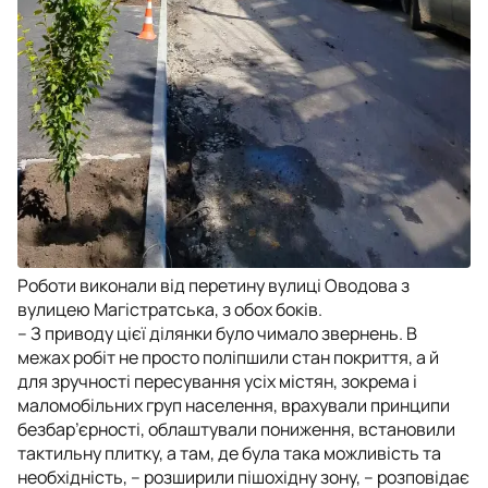
Роботи виконали від перетину вулиці Оводова з
вулицею Магістратська, з обох боків.
– З приводу цієї ділянки було чимало звернень. В
межах робіт не просто поліпшили стан покриття, а й
для зручності пересування усіх містян, зокрема і
маломобільних груп населення, врахували принципи
безбар’єрності, облаштували пониження, встановили
тактильну плитку, а там, де була така можливість та
необхідність, – розширили пішохідну зону, – розповідає