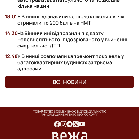
кілька машин
18:01
У Вінниці відзначили чотирьох школярів, які
отримали по 200 балів на НМТ
14:30
На Вінниччині відправили під варту
неповнолітнього, підозрюваного у вчиненні
смертельної ДТП
12:48
У Вінниці розпочали капремонт покрівель у
багатоквартирних будинках за трьома
адресами
ВСІ НОВИНИ
ТОВАРИСТВО З ОБМЕЖЕНОЮ ВІДПОВІДАЛЬНІСТЮ
"ІНФОРМАЦІЙНЕ АГЕНТСТВО "ОСКОРП"