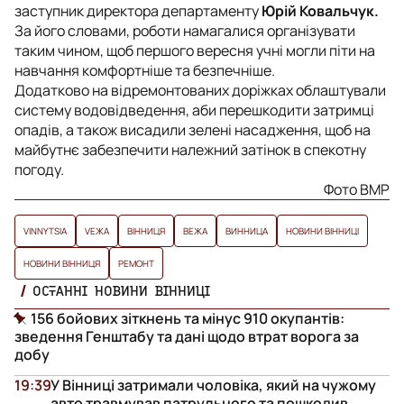
заступник директора департаменту
Юрій Ковальчук.
За його словами, роботи намагалися організувати
таким чином, щоб першого вересня учні могли піти на
навчання комфортніше та безпечніше.
Додатково на відремонтованих доріжках облаштували
систему водовідведення, аби перешкодити затримці
опадів, а також висадили зелені насадження, щоб на
майбутнє забезпечити належний затінок в спекотну
погоду.
Фото ВМР
VINNYTSIA
VЕЖА
ВІННИЦЯ
ВЕЖА
ВИННИЦА
НОВИНИ ВІННИЦІ
НОВИНИ ВІННИЦЯ
РЕМОНТ
ОСТАННІ НОВИНИ ВІННИЦІ
156 бойових зіткнень та мінус 910 окупантів:
зведення Генштабу та дані щодо втрат ворога за
добу
19:39
У Вінниці затримали чоловіка, який на чужому
авто травмував патрульного та пошкодив