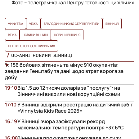
Фото – телеграм-канал Центру готовності цивільних
VINNYTSIA
VЕЖА
БЛАГОДІЙНИЙ ФОНД СЕРГІЯ ПРИТУЛИ
ВІННИЦЯ
ВЕЖА
НОВИНИ ВІННИЦІ
НОВИНИ ВІННИЦЯ
ЦЕНТР ГОТОВНОСТІ ЦИВІЛЬНИХ
ОСТАННІ НОВИНИ ВІННИЦІ
156 бойових зіткнень та мінус 910 окупантів:
зведення Генштабу та дані щодо втрат ворога за
добу
19:10
Від 1,5 до 12 тисяч доларів за "послугу": на
Вінниччині викрили нові корупційні схеми
17:10
У Вінниці відкрили реєстрацію на дитячий забіг
«Vinnytsia Kids Race 2026»
16:19
У Вінниці вчора зафіксували рекорд
максимальної температури повітря +37,6°С
16:08
Вінницька прокуратура скерувала до суду