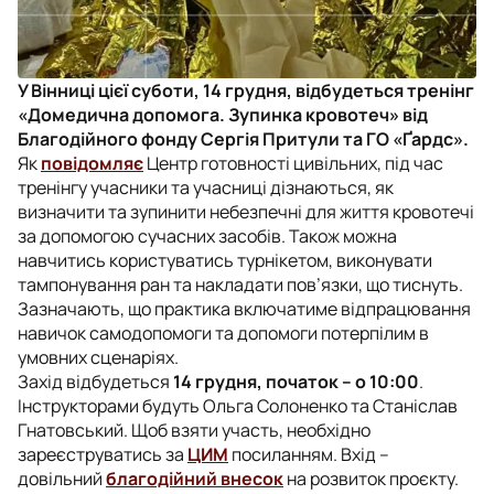
У Вінниці цієї суботи, 14 грудня, відбудеться тренінг
«Домедична допомога. Зупинка кровотеч» від
Благодійного фонду Сергія Притули та ГО «Ґардс».
Як
повідомляє
Центр готовності цивільних, під час
тренінгу учасники та учасниці дізнаються, як
визначити та зупинити небезпечні для життя кровотечі
за допомогою сучасних засобів. Також можна
навчитись користуватись турнікетом, виконувати
тампонування ран та накладати пов’язки, що тиснуть.
Зазначають, що практика включатиме відпрацювання
навичок самодопомоги та допомоги потерпілим в
умовних сценаріях.
Захід відбудеться
14 грудня, початок – о 10:00
.
Інструкторами будуть Ольга Солоненко та Станіслав
Гнатовський. Щоб взяти участь, необхідно
зареєструватись за
ЦИМ
посиланням. Вхід –
довільний
благодійний внесок
на розвиток проєкту.