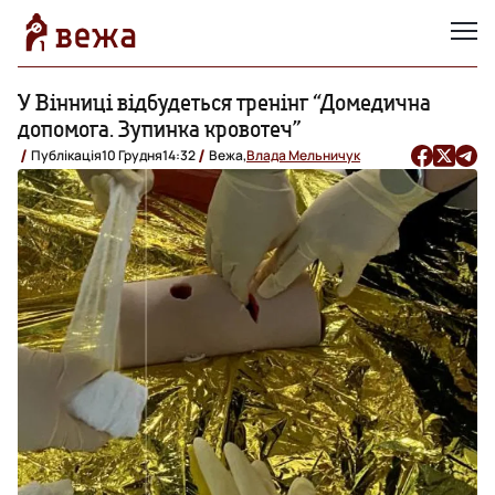
У Вінниці відбудеться тренінг “Домедична
допомога. Зупинка кровотеч”
Публікація
10 Грудня
14:32
Вежа,
Влада Мельничук