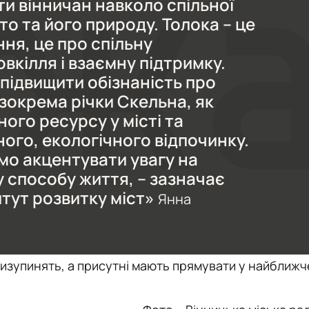
и вінничан навколо спільної
то та його природу. Толока – це
ня, це про спільну
овкілля і взаємну підтримку.
 підвищити обізнаність про
 зокрема річки Скельна, як
ого ресурсу у місті та
ого, екологічного відпочинку.
мо акцентувати увагу на
 способу життя, – зазначає
тут розвитку міст»
Янна
призупинять, а присутні мають прямувати у найближч