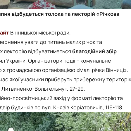
 липня відбудеться толока та лекторій «Річкова
сайт
Вінницької міської ради.
вернення уваги до питань малих річок та
х лекторію відбуватиметься
благодійний збір
ил України. Організатори події – комунальне
о з громадською організацією «Малі річки Вінниці».
 час якої учасники приберуть прибережну територі
М. Литвиненко-Вольгельмут, 27-29.
йно-просвітницький захід у форматі лекторію та
ір будинків по вул. Князів Коріатовичів, 116-118.