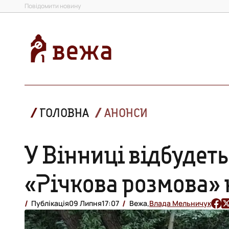
Повідомити новину
ГОЛОВНА
АНОНСИ
У Вінниці відбудеть
«Річкова розмова» 
Публікація
09 Липня
17:07
Вежа,
Влада Мельничук