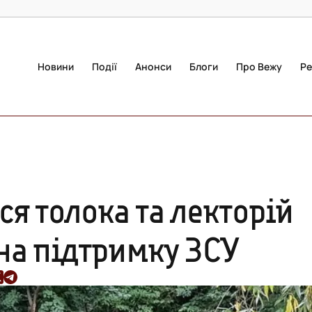
Новини
Події
Анонси
Блоги
Про Вежу
Ре
ся толока та лекторій
на підтримку ЗСУ