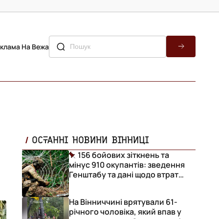
клама На Вежа
ОСТАННІ НОВИНИ ВІННИЦІ
156 бойових зіткнень та
мінус 910 окупантів: зведення
Генштабу та дані щодо втрат
ворога за добу
На Вінниччині врятували 61-
річного чоловіка, який впав у