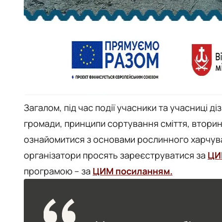
Загалом, під час події учасники та учасниці д
громади, принципи сортування сміття, втори
ознайомитися з основами рослинного харчуван
організатори просять зареєструватися за
ЦИ
програмою – за
ЦИМ посиланням.