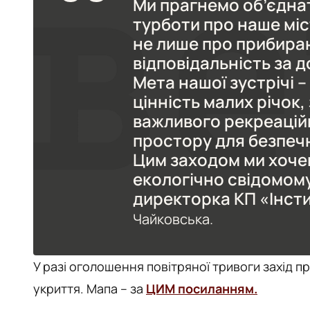
Ми прагнемо об’єднат
турботи про наше міс
не лише про прибиран
відповідальність за д
Мета нашої зустрічі –
цінність малих річок,
важливого рекреаційн
простору для безпечн
Цим заходом ми хоче
екологічно свідомому
директорка КП «Інсти
Чайковська.
У разі оголошення повітряної тривоги захід 
укриття. Мапа – за
ЦИМ посиланням.