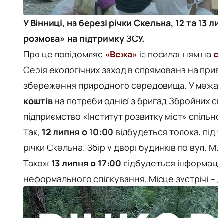
У Вінниці, на березі річки Скельна, 12 та 13
розмова» на підтримку ЗСУ.
Про це повідомляє
«Вежа»
із посиланням на
Серія екологічних заходів спрямована на при
збереження природного середовища. У межа
коштів
на потреби однієї з бригад Збройних с
підприємство «Інститут розвитку міст» спільн
Так,
12 липня о 10:00
відбудеться толока, під
річки Скельна. Збір у дворі будинків по вул. 
Також
13 липня о 17:00
відбудеться інформаці
неформального спілкування. Місце зустрічі – дв