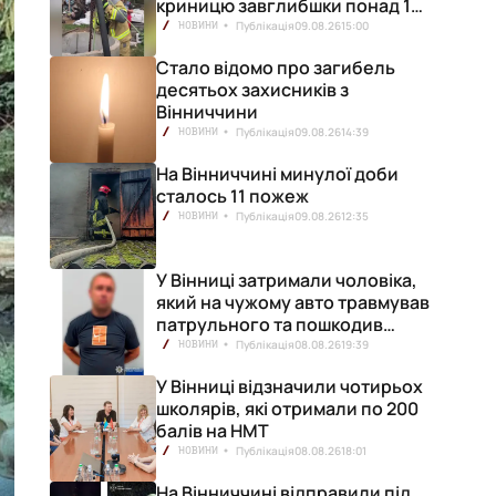
криницю завглибшки понад 15
метрів
Публікація
09.08.26
15:00
НОВИНИ
Стало відомо про загибель
десятьох захисників з
Вінниччини
Публікація
09.08.26
14:39
НОВИНИ
На Вінниччині минулої доби
сталось 11 пожеж
Публікація
09.08.26
12:35
НОВИНИ
У Вінниці затримали чоловіка,
який на чужому авто травмував
патрульного та пошкодив
кілька машин
Публікація
08.08.26
19:39
НОВИНИ
У Вінниці відзначили чотирьох
школярів, які отримали по 200
балів на НМТ
Публікація
08.08.26
18:01
НОВИНИ
На Вінниччині відправили під