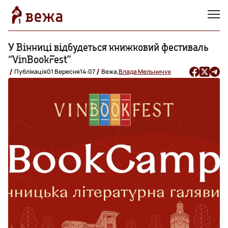
У Вінниці відбудеться книжковий фестиваль
“VinBookFest”
Публікація
01 Вересня
14:07
Вежа,
Влада Мельничук