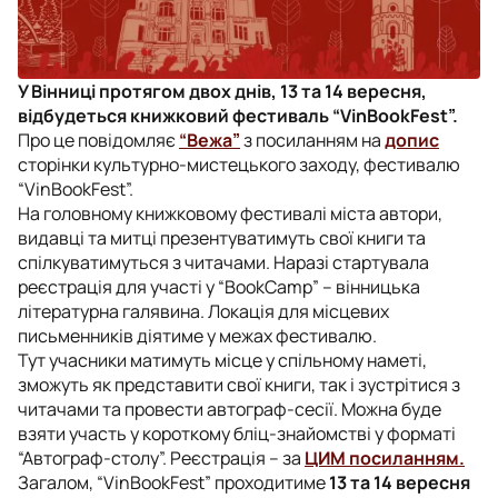
У Вінниці протягом двох днів, 13 та 14 вересня,
відбудеться книжковий фестиваль “VinBookFest”.
Про це повідомляє
“Вежа”
з посиланням на
допис
сторінки культурно-мистецького заходу, фестивалю
“VinBookFest”.
На головному книжковому фестивалі міста автори,
видавці та митці презентуватимуть свої книги та
спілкуватимуться з читачами. Наразі стартувала
реєстрація для участі у “BookCamp” – вінницька
літературна галявина. Локація для місцевих
письменників діятиме у межах фестивалю.
Тут учасники матимуть місце у спільному наметі,
зможуть як представити свої книги, так і зустрітися з
читачами та провести автограф-сесії. Можна буде
взяти участь у короткому бліц-знайомстві у форматі
“Автограф-столу”. Реєстрація – за
ЦИМ посиланням.
Загалом, “VinBookFest” проходитиме
13 та 14 вересня