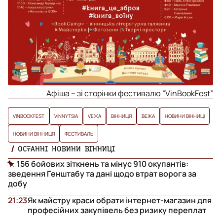
Афіша – зі сторінки фестивалю “VinBookFest”
VINBOOKFEST
VINNYTSIA
VЕЖА
ВІННИЦЯ
ВЕЖА
НОВИНИ ВІННИЦІ
НОВИНИ ВІННИЦЯ
ФЕСТИВАЛЬ
ОСТАННІ НОВИНИ ВІННИЦІ
156 бойових зіткнень та мінус 910 окупантів:
зведення Генштабу та дані щодо втрат ворога за
добу
21:23
Як майстру краси обрати інтернет-магазин для
професійних закупівель без ризику переплат