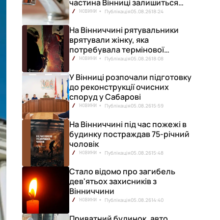
частина Вінниці залишиться
без води
Публікація
05.08.26
18:24
НОВИНИ
На Вінниччині рятувальники
врятували жінку, яка
потребувала термінової
медичної допомоги
Публікація
05.08.26
18:08
НОВИНИ
У Вінниці розпочали підготовку
до реконструкції очисних
споруд у Сабарові
Публікація
05.08.26
15:59
НОВИНИ
На Вінниччині під час пожежі в
будинку постраждав 75-річний
чоловік
Публікація
05.08.26
15:48
НОВИНИ
Стало відомо про загибель
дев'ятьох захисників з
Вінниччини
Публікація
05.08.26
14:40
НОВИНИ
Приватний будинок, авто,