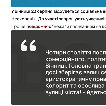
У Вінниці 23 серпня відбудеться соціальна 
Нескорені». До участі запрошують учасників б
Про це
повідомляє
“Вежа” з посиланням на
д
Чотири століття посп
комерційного, політи
Вінниці. Головна тра
досі зберігає велич 
аристократичну прива
Колорит та особлива
вулиці міста! – йдетьс