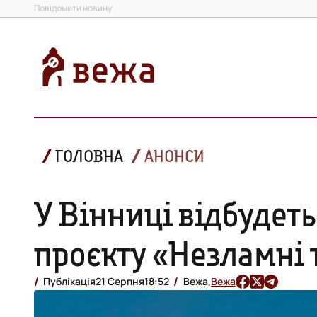
Повідомити новину
ГОЛОВНА
АНОНСИ
У Вінниці відбудеть
проєкту «Незламні 
Публікація
21 Серпня
18:52
Вежа,
Вежа