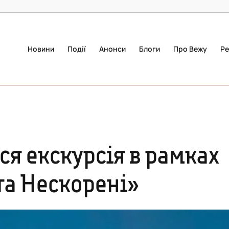
Новини
Події
Анонси
Блоги
Про Вежу
Ре
ся екскурсія в рамках
та Нескорені»