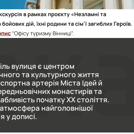
екскурсія в рамках проєкту «Незламні та
ойових дій, їхні родини та сім’ї загиблих Героїв.
опис
“Офісу туризму Вінниці”.
іль вулиця є центром
чного та культурного життя
нспортна артерія Міста Ідей й
середньовічних монастирів та
бливість початку ХХ століття.
 атмосфера найголовнішої
я у дописі.