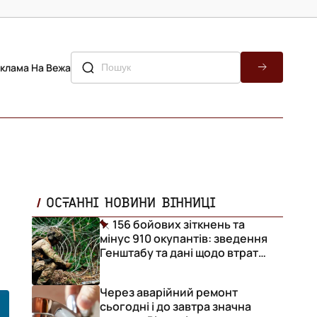
клама На Вежа
ОСТАННІ НОВИНИ ВІННИЦІ
156 бойових зіткнень та
мінус 910 окупантів: зведення
Генштабу та дані щодо втрат
ворога за добу
Через аварійний ремонт
сьогодні і до завтра значна