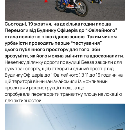
Сьогодні, 19 жовтня, на декілька годин площа
Перемоги від Будинку Офіцерів до “Ювілейного”
стала повністю пішохідною зоною. Таким чином
урбаністи проводять перше “тестування”
цього
публічного простору для того, аби
зрозуміти, як його можна змінити та вдосконалити.
Невелику ділянку дороги по вулиці Бевза закрили для
руху транспорту, щоб створити єдиний простір від
Будинку Офіцерів до “Ювілейного”. З 11 до 16 години на
цій території вінничан знайомили із можливими
проектами реконструкції площі, а ще
спробували перетворити транзитну площу на локацію
для активностей.