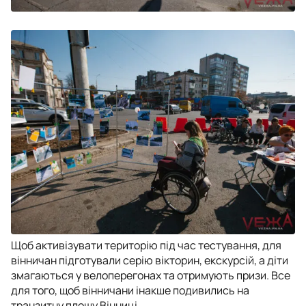
Щоб активізувати територію під час тестування, для
вінничан підготували серію вікторин, екскурсій, а діти
змагаються у велоперегонах та отримують призи. Все
для того, щоб вінничани інакше подивились на
транзитну площу Вінниці.