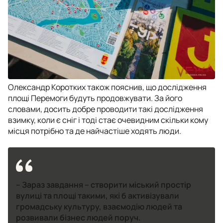
Олександр Коротких також пояснив, що дослідження
площі Перемоги будуть продовжувати. За його
словами, досить добре проводити такі дослідження
взимку, коли є сніг і тоді стає очевидним скільки кому
місця потрібно та де найчастіше ходять люди.
– Зараз завдання – створити міський простір
вулиці та площі такими, які б активізували
громадську культуру, взаємодію людей та
розвивали бізнес людей поруч.