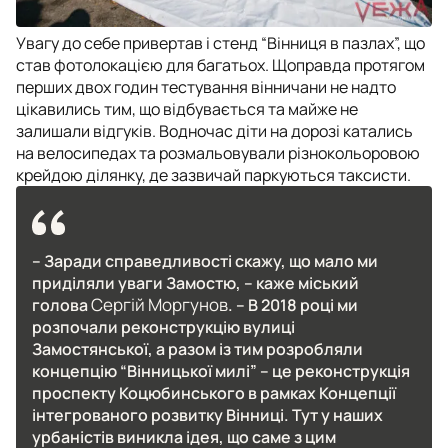
Увагу до себе привертав і стенд “Вінниця в пазлах”, що
став фотолокацією для багатьох. Щоправда протягом
перших двох годин тестування вінничани не надто
цікавились тим, що відбувається та майже не
залишали відгуків. Водночас діти на дорозі катались
на велосипедах та розмальовували різнокольоровою
крейдою ділянку, де зазвичай паркуються таксисти.
– Заради справедливості скажу, що мало ми
приділяли уваги Замостю, – каже міський
Сергій Моргунов
голова
. – В 2018 році ми
розпочали реконструкцію вулиці
Замостянської, а разом із тим розробляли
концепцію “Вінницької милі” – це реконструкція
проспекту Коцюбинського в рамках Концепції
інтегрованого розвитку Вінниці. Тут у наших
урбаністів виникла ідея, що саме з цим