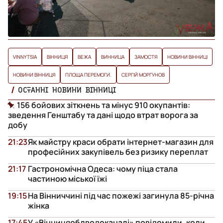
VINNYTSIA
ВІННИЦЯ
ВЕЖА
ВИННИЦА
ЗАМОСТЯ
НОВИНИ ВІННИЦІ
НОВИНИ ВІННИЦЯ
ПЛОЩА ПЕРЕМОГИ.
СЕРГІЙ МОРГУНОВ
ОСТАННІ НОВИНИ ВІННИЦІ
156 бойових зіткнень та мінус 910 окупантів:
зведення Генштабу та дані щодо втрат ворога за
добу
21:23
Як майстру краси обрати інтернет-магазин для
професійних закупівель без ризику переплат
21:17
Гастрономічна Одеса: чому піца стала
частиною міської їжі
19:15
На Вінниччині під час пожежі загинула 85-річна
жінка
17:45
У «Вінницяоблводоканалі» повідомили, коли