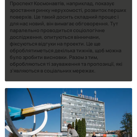
Проспект Космонавтів, наприклад, показує
зростання ринку нерухомості, розвиток перших
поверхів. Це такий досить складний процес і
для нас новий, він вимагає обговорення. Тут
паралельно проводиться соціологічне
дослідження, опитуються вінничани,
фіксуються відгуки на проекти. Це ще
оброблятиметься декілька тижнів, щоб можна
було зробити висновки. Разом з тим,
обробляються ті зауваження та пропозиції, які
з’являються в соціальних мережах.