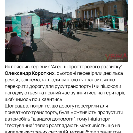
Як пояснив керівник “Агенції просторового розвитку”
Олександр Коротких
, сьогодні перевіряли декілька
речей , зокрема, як люди змінюють транзит, якщо
перекрити дорогу для руху транспорту і чи пішоходи
погоджуються на певний час зупинитись на території,
щоб чимось поцікавитись.
Щоправда, попри те, що дорогу перекрили для
приватного транспорту, була можливість пропустити
автомобіль “швидкої допомоги”, тому ініціатори
“тестування” тепер розглядають можливість, що на
випадок екстрених ситуацій, можна буде транзитом