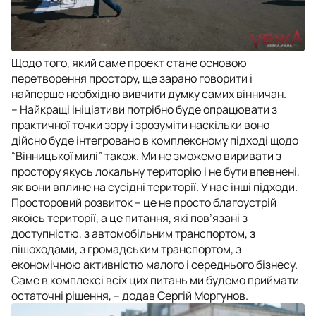
Щодо того, який саме проект стане основою
перетворення простору, ще зарано говорити і
найперше необхідно вивчити думку самих вінничан.
– Найкращі ініціативи потрібно буде опрацювати з
практичної точки зору і зрозуміти наскільки воно
дійсно буде інтегровано в комплексному підході щодо
“Вінницької милі” також. Ми не зможемо виривати з
простору якусь локальну територію і не бути впевнені,
як вони вплине на сусідні території. У нас інші підходи.
Просторовий розвиток – це не просто благоустрій
якоїсь території, а це питання, які пов’язані з
доступністю, з автомобільним транспортом, з
пішоходами, з громадським транспортом, з
економічною активністю малого і середнього бізнесу.
Саме в комплексі всіх цих питань ми будемо приймати
остаточні рішення, – додав Сергій Моргунов.