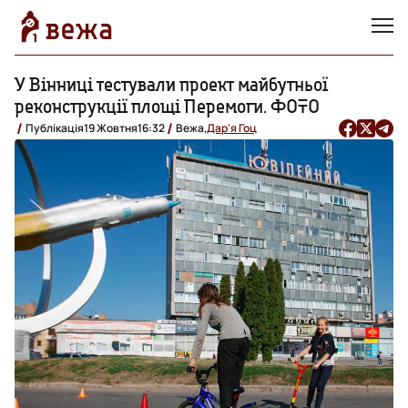
У Вінниці тестували проект майбутньої
реконструкції площі Перемоги. ФОТО
Публікація
19 Жовтня
16:32
Вежа,
Дар'я Гоц