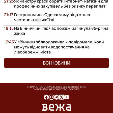
21:23
Як майстру краси обрати інтернет-магазин для
професійних закупівель без ризику переплат
21:17
Гастрономічна Одеса: чому піца стала
частиною міської їжі
19:15
На Вінниччині під час пожежі загинула 85-річна
жінка
17:45
У «Вінницяоблводоканалі» повідомили, коли
можуть відновити водопостачання на
лівобережжі міста
ВСІ НОВИНИ
ТОВАРИСТВО З ОБМЕЖЕНОЮ ВІДПОВІДАЛЬНІСТЮ
"ІНФОРМАЦІЙНЕ АГЕНТСТВО "ОСКОРП"