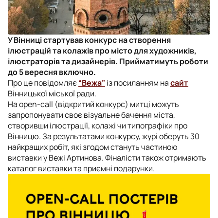
У Вінниці стартував конкурс на створення
ілюстрацій та колажів про місто для художників,
ілюстраторів та дизайнерів. Прийматимуть роботи
до 5 вересня включно.
Про це повідомляє
“Вежа”
із посиланням на
сайт
Вінницької міської ради.
На open-call (відкритий конкурс) митці можуть
запропонувати своє візуальне бачення міста,
створивши ілюстрації, колажі чи типографіки про
Вінницю. За результатами конкурсу, журі оберуть 30
найкращих робіт, які згодом стануть частиною
виставки у Вежі Артинова. Фіналісти також отримають
каталог виставки та приємні подарунки.