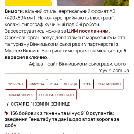
Вимоги
: вільний стиль, вертикальний формат А2
(420х594 мм). На конкурс приймають ілюстрації,
колажі, типографіку чи інші подібні роботи.
Зареєструватись можна за
ЦИМ посиланням.
Open-call організовує департамент маркетингу міста
та туризму Вінницької міської ради у партнерстві з
Музеєм Вінниці. Він триватиме протягом місяця –
до 5
вересня включно
.
Афіша – сайт Вінницької міської ради, фото –
myvin.com.ua
OPEN-CALL
VINNYTSIA
VЕЖА
ВІННИЦЯ
ВЕЖА
НОВИНИ ВІННИЦІ
НОВИНИ ВІННИЦЯ
ПОСТЕРИ ПРО ВІННИЦЮ
ОСТАННІ НОВИНИ ВІННИЦІ
156 бойових зіткнень та мінус 910 окупантів:
зведення Генштабу та дані щодо втрат ворога за
добу