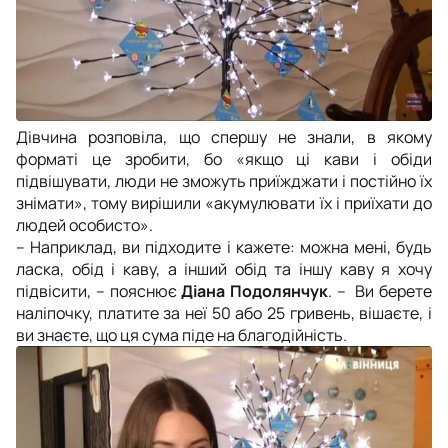
Дівчина розповіла, що спершу не знали, в якому
форматі це зробити, бо «якщо ці кави і обіди
підвішувати, люди не зможуть приїжджати і постійно їх
знімати», тому вирішили «акумулювати їх і приїхати до
людей особисто».
– Наприклад, ви підходите і кажете: можна мені, будь
ласка, обід і каву, а інший обід та іншу каву я хочу
підвісити, – пояснює
Діана Подолянчук
. – Ви берете
наліпочку, платите за неї 50 або 25 гривень, вішаєте, і
ви знаєте, що ця сума піде на благодійність.