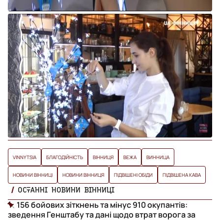
VINNYTSIA
БЛАГОДІЙНІСТЬ
ВІННИЦЯ
ВЕЖА
ВИННИЦА
НОВИНИ ВІННИЦІ
НОВИНИ ВІННИЦЯ
ПІДВІШЕНІ ОБІДИ
ПІДВІШЕНА КАВА
ОСТАННІ НОВИНИ ВІННИЦІ
156 бойових зіткнень та мінус 910 окупантів:
зведення Генштабу та дані щодо втрат ворога за