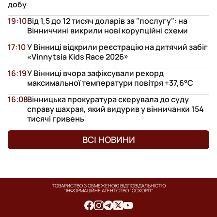
добу
19:10
Від 1,5 до 12 тисяч доларів за "послугу": на
Вінниччині викрили нові корупційні схеми
17:10
У Вінниці відкрили реєстрацію на дитячий забіг
«Vinnytsia Kids Race 2026»
16:19
У Вінниці вчора зафіксували рекорд
максимальної температури повітря +37,6°С
16:08
Вінницька прокуратура скерувала до суду
справу шахрая, який видурив у вінничанки 154
тисячі гривень
ВСІ НОВИНИ
ТОВАРИСТВО З ОБМЕЖЕНОЮ ВІДПОВІДАЛЬНІСТЮ
"ІНФОРМАЦІЙНЕ АГЕНТСТВО "ОСКОРП"