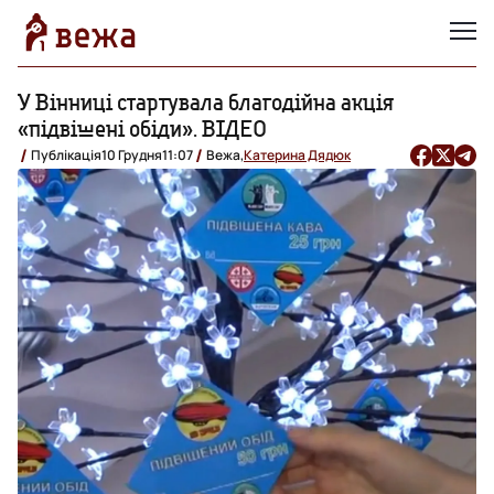
У Вінниці стартувала благодійна акція
«підвішені обіди». ВІДЕО
Публікація
10 Грудня
11:07
Вежа,
Катерина Дядюк