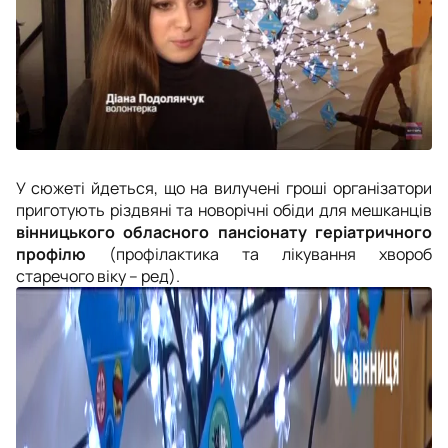
У сюжеті йдеться, що на вилучені гроші організатори
приготують різдвяні та новорічні обіди для мешканців
вінницького обласного пансіонату геріатричного
профілю
(профілактика та лікування хвороб
старечого віку – ред).