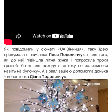
Як повідомили у сюжеті «UA:Вінниця», таку ідею
придумала вінничанка
Леся Подолянчук
, після того,
як до неї підійшла літня жінка і попросила трохи
грошей, бо «після походу в аптеку не залишилося
навіть на булочку». А з реалізацією допомогла донька
– волонтерка
Діана Подолянчук
.