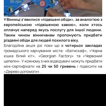
У Вінниці з’явилися «підвішені обіди», за аналогією з
європейською «підвішеною кавою», коли хтось
оплачує наперед якусь послугу для іншої людини.
Таким чином вінничанам пропонують придбати
різдвяні обіди для людей похилого віку.
Благодійна акція діє поки що в
чотирьох закладах
громадського харчування міста: «Батискаф», «Чорна
кішка білий кіт», «Georgian Factory» та «Червоний
цепелін». У кожному з них відвідувачі можуть придбати
міні-сертифікати на
25 чи 50 гривень
і підвісити на
«Дерево допомоги».