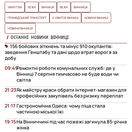
VINNYTSIA
VЕЖА
ВІННИЦЯ
ВЕЖА
ВИННИЦА
ГРОМАДСЬКИЙ ТРАНСПОРТ
Е-КВИТОК ВІННИЦІ
НОВИНИ ВІННИЦІ
НОВИНИ ВІННИЦЯ
ОСТАННІ НОВИНИ ВІННИЦІ
156 бойових зіткнень та мінус 910 окупантів:
зведення Генштабу та дані щодо втрат ворога за
добу
09:49
Ремонтні роботи комунальних служб: де у
Вінниці 7 серпня тимчасово не буде води чи
світла
21:23
Як майстру краси обрати інтернет-магазин для
професійних закупівель без ризику переплат
21:17
Гастрономічна Одеса: чому піца стала
частиною міської їжі
19:15
На Вінниччині під час пожежі загинула 85-річна
жінка