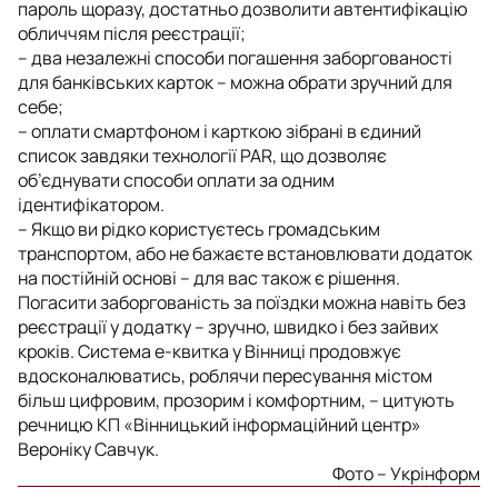
пароль щоразу, достатньо дозволити автентифікацію
обличчям після реєстрації;
– два незалежні способи погашення заборгованості
для банківських карток – можна обрати зручний для
себе;
– оплати смартфоном і карткою зібрані в єдиний
список завдяки технології PAR, що дозволяє
об’єднувати способи оплати за одним
ідентифікатором.
– Якщо ви рідко користуєтесь громадським
транспортом, або не бажаєте встановлювати додаток
на постійній основі – для вас також є рішення.
Погасити заборгованість за поїздки можна навіть без
реєстрації у додатку – зручно, швидко і без зайвих
кроків. Система е-квитка у Вінниці продовжує
вдосконалюватись, роблячи пересування містом
більш цифровим, прозорим і комфортним, – цитують
речницю КП «Вінницький інформаційний центр»
Вероніку Савчук.
Фото – Укрінформ