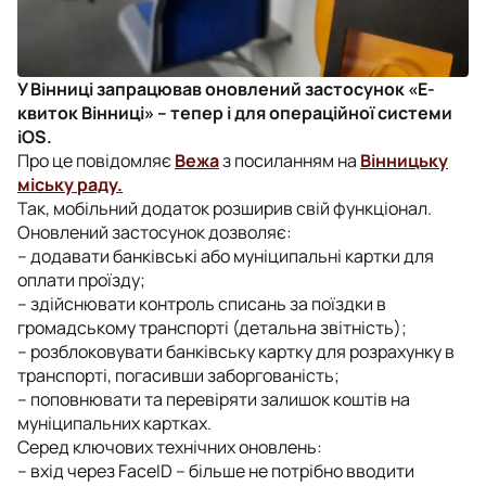
У Вінниці запрацював оновлений застосунок «Е-
квиток Вінниці» – тепер і для операційної системи
iOS.
Про це повідомляє
Вежа
з посиланням на
Вінницьку
міську раду.
Так, мобільний додаток розширив свій функціонал.
Оновлений застосунок дозволяє:
– додавати банківські або муніципальні картки для
оплати проїзду;
– здійснювати контроль списань за поїздки в
громадському транспорті (детальна звітність);
– розблоковувати банківську картку для розрахунку в
транспорті, погасивши заборгованість;
– поповнювати та перевіряти залишок коштів на
муніципальних картках.
Серед ключових технічних оновлень:
– вхід через FaceID – більше не потрібно вводити